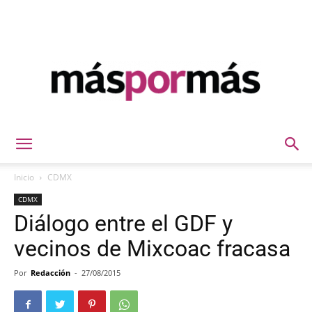
Máspormás
Inicio
CDMX
CDMX
Diálogo entre el GDF y
vecinos de Mixcoac fracasa
Por
Redacción
-
27/08/2015