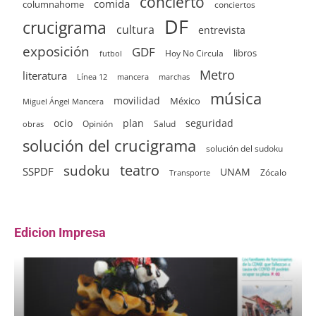
concierto
comida
columnahome
conciertos
DF
crucigrama
cultura
entrevista
exposición
GDF
Hoy No Circula
libros
futbol
Metro
literatura
Línea 12
mancera
marchas
música
movilidad
México
Miguel Ángel Mancera
ocio
plan
seguridad
Opinión
Salud
obras
solución del crucigrama
solución del sudoku
sudoku
teatro
SSPDF
UNAM
Zócalo
Transporte
Edicion Impresa