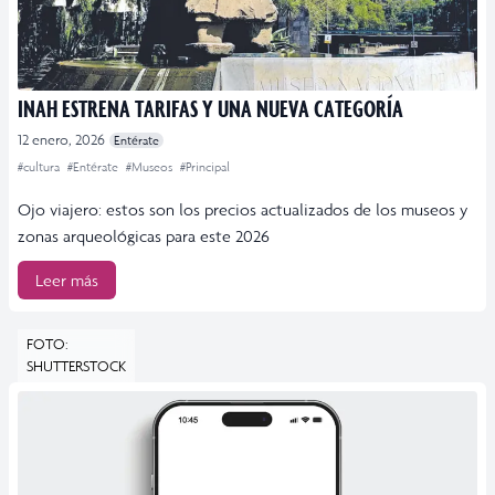
INAH ESTRENA TARIFAS Y UNA NUEVA CATEGORÍA
12 enero, 2026
Entérate
#cultura
#Entérate
#Museos
#Principal
Ojo viajero: estos son los precios actualizados de los museos y
zonas arqueológicas para este 2026
Leer más
FOTO:
SHUTTERSTOCK