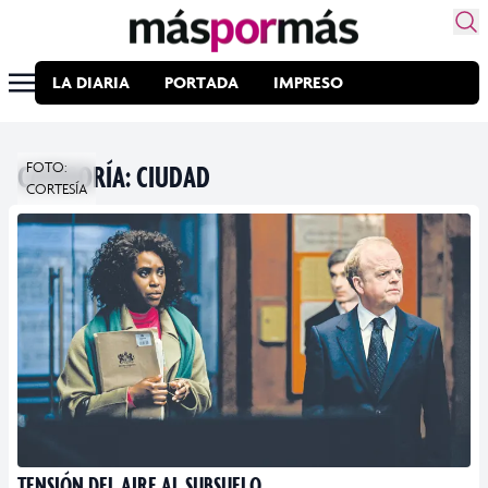
LA DIARIA
PORTADA
IMPRESO
CATEGORÍA:
FOTO:
CIUDAD
CORTESÍA
TENSIÓN DEL AIRE AL SUBSUELO