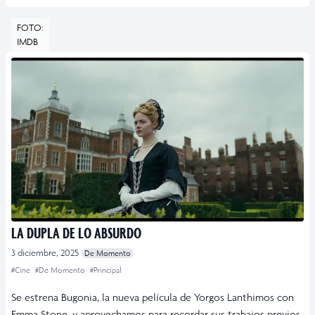
FOTO:
IMDB
LA DUPLA DE LO ABSURDO
3 diciembre, 2025
De Momento
#Cine
#De Momento
#Principal
Se estrena Bugonia, la nueva película de Yorgos Lanthimos con
Emma Stone, y aprovechamos para recordar sus trabajos previos