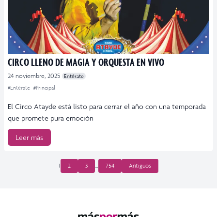
CIRCO LLENO DE MAGIA Y ORQUESTA EN VIVO
24 noviembre, 2025
Entérate
#Entérate
#Principal
El Circo Atayde está listo para cerrar el año con una temporada
que promete pura emoción
Leer más
PAGINACIÓN
1
2
3
…
754
Antiguos
DE
ENTRADAS