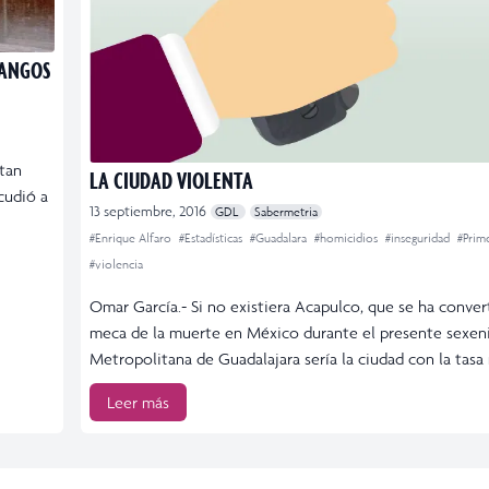
LANGOS
 tan
LA CIUDAD VIOLENTA
cudió a
13 septiembre, 2016
GDL
Sabermetria
#Enrique Alfaro
#Estadísticas
#Guadalara
#homicidios
#inseguridad
#Prim
#violencia
Omar García.- Si no existiera Acapulco, que se ha conver
meca de la muerte en México durante el presente sexeni
Metropolitana de Guadalajara sería la ciudad con la tasa 
Leer más