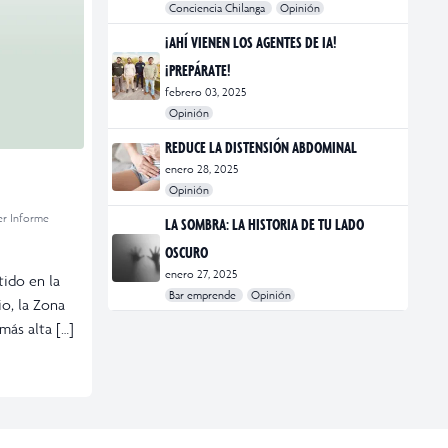
Conciencia Chilanga
Opinión
#bienestar
#Opinión
#Principal
¡AHÍ VIENEN LOS AGENTES DE IA!
¡PREPÁRATE!
febrero 03, 2025
Opinión
#Bar Emprende
#Opinión
#Principal
REDUCE LA DISTENSIÓN ABDOMINAL
enero 28, 2025
Opinión
#bienestar
#Opinión
#Principal
#Salud
er Informe
LA SOMBRA: LA HISTORIA DE TU LADO
OSCURO
enero 27, 2025
tido en la
Bar emprende
Opinión
o, la Zona
#Bar Emprende
#CDMX
#marketing
más alta […]