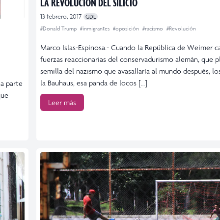
LA REVOLUCIÓN DEL SILICIO
13 febrero, 2017
GDL
#Donald Trump
#inmigrantes
#oposición
#racismo
#Revolución
Marco Islas-Espinosa.- Cuando la República de Weimer ca
fuerzas reaccionarias del conservadurismo alemán, que p
semilla del nazismo que avasallaría al mundo después, los
la Bauhaus, esa panda de locos […]
na parte
que
Leer más