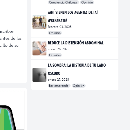
Conciencia Chilanga
Opinión
#bienestar
#Opinión
#Principal
¡AHÍ VIENEN LOS AGENTES DE IA!
¡PREPÁRATE!
febrero 03, 2025
nscriben
Opinión
antes de las
#Bar Emprende
#Opinión
#Principal
REDUCE LA DISTENSIÓN ABDOMINAL
cillo de su
enero 28, 2025
Opinión
#bienestar
#Opinión
#Principal
#Salud
LA SOMBRA: LA HISTORIA DE TU LADO
OSCURO
enero 27, 2025
Bar emprende
Opinión
#Bar Emprende
#CDMX
#marketing