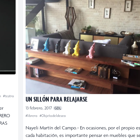
an
#teatro
UN SILLÓN PARA RELAJARSE
er
13 febrero, 2017
GDL
BRERO
#librero
#Objetodeldeseo
RAS
Nayeli Martín del Campo.- En ocasiones, por el propio e
cada habitación, es importante pensar en muebles que se