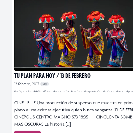
TU PLAN PARA HOY / 13 DE FEBRERO
13 febrero, 2017
GDL
#actividades
#Arte
#Cine
#concierto
#cultura
#exposición
#música
#ocio
#pl
CINE ELLE Una producción de suspenso que muestra en prim
plano a una exitosa ejecutiva quien busca venganza. 13 DE FE
CINÉPOLIS CENTRO MAGNO $73 18:35 H CINCUENTA SOMB
MÁS OSCURAS La historia […]