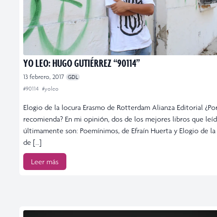
YO LEO: HUGO GUTIÉRREZ “90114”
13 febrero, 2017
GDL
#90114
#yoleo
Elogio de la locura Erasmo de Rotterdam Alianza Editorial ¿Po
recomienda? En mi opinión, dos de los mejores libros que leí
últimamente son: Poemínimos, de Efraín Huerta y Elogio de la 
de […]
Leer más