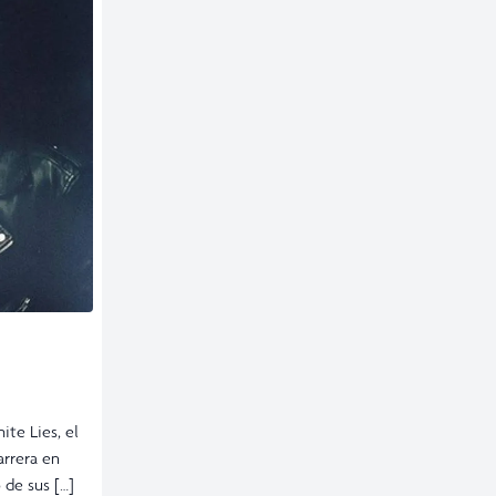
te Lies, el
arrera en
 de sus […]