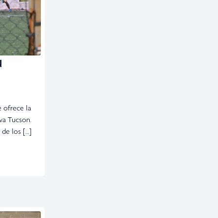
N
 ofrece la
va Tucson.
de los […]