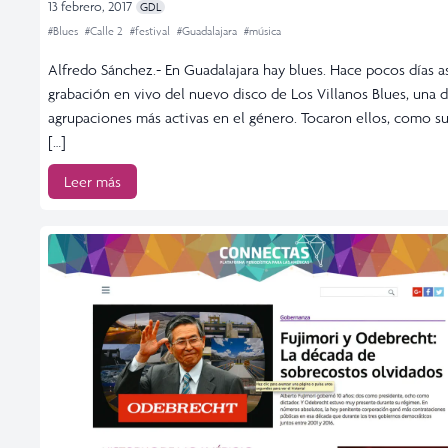
13 febrero, 2017
GDL
#Blues
#Calle 2
#festival
#Guadalajara
#música
Alfredo Sánchez.- En Guadalajara hay blues. Hace pocos días asi
grabación en vivo del nuevo disco de Los Villanos Blues, una d
agrupaciones más activas en el género. Tocaron ellos, como s
[…]
Leer más