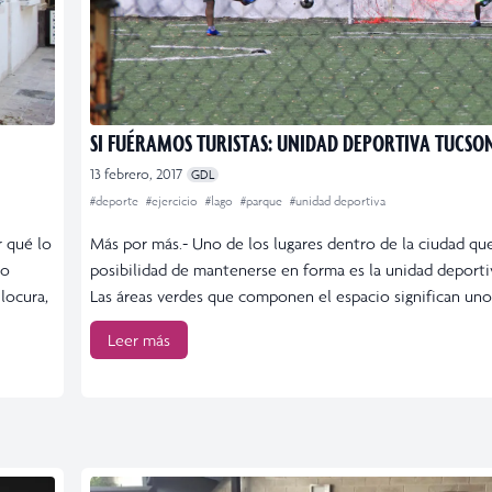
SI FUÉRAMOS TURISTAS: UNIDAD DEPORTIVA TUCSO
13 febrero, 2017
GDL
#deporte
#ejercicio
#lago
#parque
#unidad deportiva
r qué lo
Más por más.- Uno de los lugares dentro de la ciudad que
do
posibilidad de mantenerse en forma es la unidad deporti
locura,
Las áreas verdes que componen el espacio significan uno 
Leer más