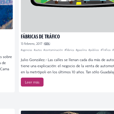
FÁBRICAS DE TRÁFICO
13 febrero, 2017
GDL
#agencias
#autos
#contaminación
#fábrica
#gasolina
#público
#Tráfico
#
s sobre
Julio González.- Las calles se llenan cada día más de auto
a de
tiene una explicación: el negocio de la venta de automo
r Cama
en la metrópoli en los últimos 10 años. Tan sólo Guadalaj
Leer más