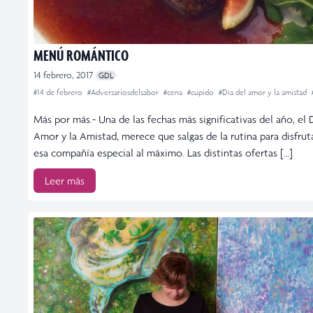
MENÚ ROMÁNTICO
14 febrero, 2017
GDL
#14 de febrero
#Adversariosdelsabor
#cena
#cupido
#Dia del amor y la amistad
Más por más.- Una de las fechas más significativas del año, el 
Amor y la Amistad, merece que salgas de la rutina para disfrut
esa compañía especial al máximo. Las distintas ofertas […]
Leer más