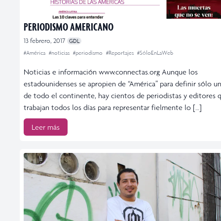
PERIODISMO AMERICANO
13 febrero, 2017
GDL
#América
#noticias
#periodismo
#Reportajes
#SóloEnLaWeb
Noticias e información www.connectas.org Aunque los
estadounidenses se apropien de “América” para definir sólo u
de todo el continente, hay cientos de periodistas y editores 
trabajan todos los días para representar fielmente lo […]
Leer más