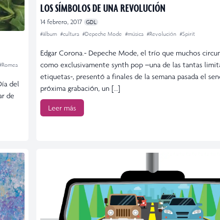
LOS SÍMBOLOS DE UNA REVOLUCIÓN
14 febrero, 2017
GDL
#álbum
#cultura
#Depeche Mode
#música
#Revolución
#Spirit
Edgar Corona.- Depeche Mode, el trío que muchos circu
como exclusivamente synth pop –una de las tantas limit
#Romea
etiquetas-, presentó a finales de la semana pasada el sen
Día del
próxima grabación, un […]
ar de
Leer más