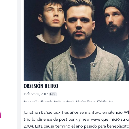
OBSESIÓN RETRO
13 febrero, 2017
GDL
#concierto
#Friends
#música
#rock
#Teatro Diana
#White Lies
Jonathan Bañuelos.- Tres años se mantuvo en silencio Whi
trío londinense de post punk y new wave que inició su c
2004. Esta pausa terminó el año pasado para beneplácito