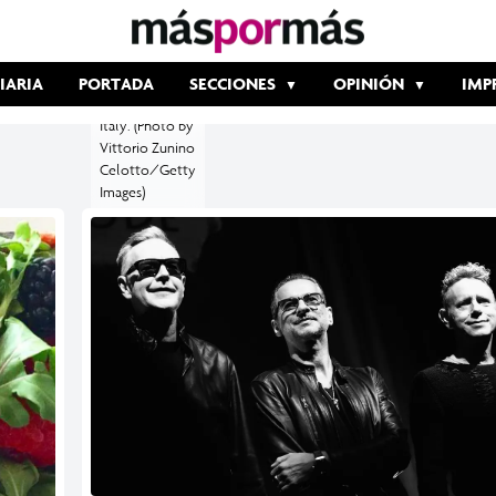
launch the
Global Spirit
Tour on
October 11,
IARIA
PORTADA
SECCIONES
OPINIÓN
IMP
2016 in Milan,
Italy. (Photo by
Vittorio Zunino
Celotto/Getty
Images)