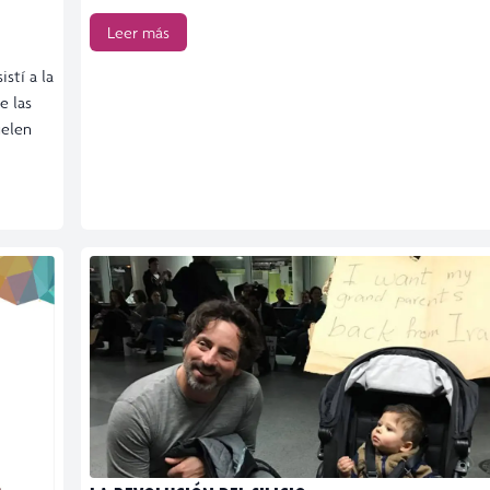
Leer más
stí a la
e las
uelen