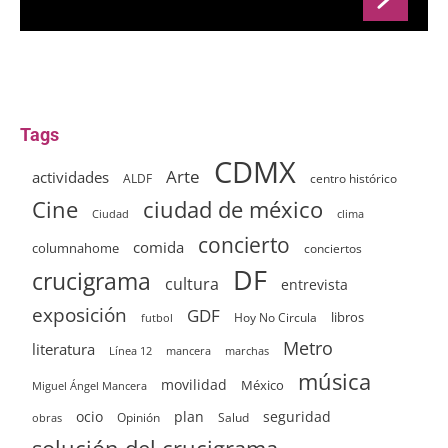
Tags
CDMX
Arte
actividades
ALDF
centro histórico
ciudad de méxico
Cine
clima
Ciudad
concierto
comida
columnahome
conciertos
DF
crucigrama
cultura
entrevista
exposición
GDF
Hoy No Circula
libros
futbol
Metro
literatura
Línea 12
mancera
marchas
música
movilidad
México
Miguel Ángel Mancera
ocio
plan
seguridad
Opinión
Salud
obras