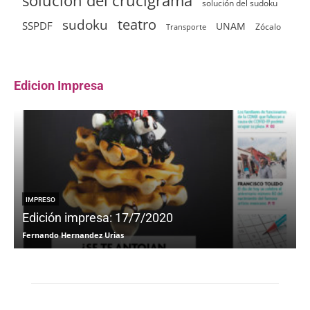
solución del crucigrama
solución del sudoku
sudoku
teatro
SSPDF
UNAM
Zócalo
Transporte
Edicion Impresa
IMPRESO
Edición impresa: 17/7/2020
Fernando Hernandez Urias
F