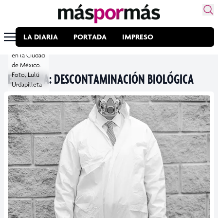
primeros
especialistas
en limpieza
de escenas
LA DIARIA
PORTADA
IMPRESO
del crimen
en la Ciudad
de México.
ETIQUETA:
Foto, Lulú
DESCONTAMINACIÓN BIOLÓGICA
Urdapilleta