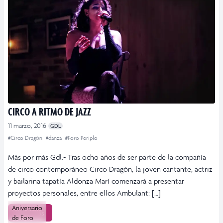
CIRCO A RITMO DE JAZZ
11 marzo, 2016
GDL
#Circo Dragón
#danza
#Foro Periplo
Más por más Gdl.- Tras ocho años de ser parte de la compañía
de circo contemporáneo Circo Dragón, la joven cantante, actriz
y bailarina tapatía Aldonza Marí comenzará a presentar
proyectos personales, entre ellos Ambulant: […]
Aniversario
Leer más
de Foro