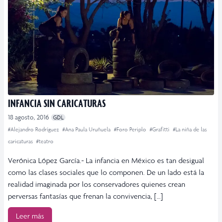
INFANCIA SIN CARICATURAS
18 agosto, 2016
GDL
#Alejandro Rodríguez
#Ana Paula Uruñuela
#Foro Periplo
#Grafitti
#La niña de las
caricaturas
#teatro
Verónica López García.- La infancia en México es tan desigual
como las clases sociales que lo componen. De un lado está la
realidad imaginada por los conservadores quienes crean
perversas fantasías que frenan la convivencia, […]
Leer más