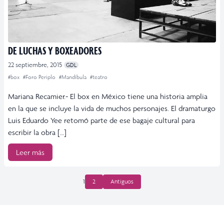
DE LUCHAS Y BOXEADORES
22 septiembre, 2015
GDL
#box
#Foro Periplo
#Mandíbula
#teatro
Mariana Recamier.- El box en México tiene una historia amplia
en la que se incluye la vida de muchos personajes. El dramaturgo
Luis Eduardo Yee retomó parte de ese bagaje cultural para
escribir la obra […]
Leer más
PAGINACIÓN
1
2
Antiguos
DE
ENTRADAS