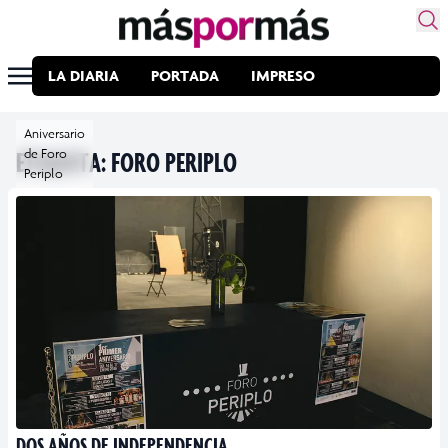
LA DIARIA
PORTADA
IMPRESO
Aniversario
ETIQUETA:
de Foro
FORO PERIPLO
Periplo
DOS AÑOS DE INDEPENDENCIA