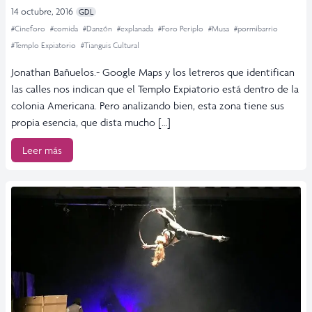
14 octubre, 2016
GDL
#Cineforo
#comida
#Danzón
#explanada
#Foro Periplo
#Musa
#pormibarrio
#Templo Expiatorio
#Tianguis Cultural
Jonathan Bañuelos.- Google Maps y los letreros que identifican
las calles nos indican que el Templo Expiatorio está dentro de la
colonia Americana. Pero analizando bien, esta zona tiene sus
propia esencia, que dista mucho […]
Leer más