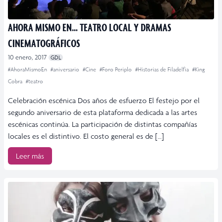
AHORA MISMO EN… TEATRO LOCAL Y DRAMAS
CINEMATOGRÁFICOS
10 enero, 2017
GDL
#AhoraMismoEn
#aniversario
#Cine
#Foro Periplo
#Historias de Filadelfia
#King
Cobra
#teatro
Celebración escénica Dos años de esfuerzo El festejo por el
segundo aniversario de esta plataforma dedicada a las artes
escénicas continúa. La participación de distintas compañías
locales es el distintivo. El costo general es de […]
Leer más