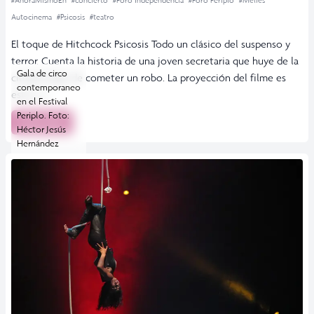
Autocinema
#Psicosis
#teatro
El toque de Hitchcock Psicosis Todo un clásico del suspenso y
terror. Cuenta la historia de una joven secretaria que huye de la
Gala de circo
ciudad luego de cometer un robo. La proyección del filme es
contemporaneo
este […]
en el Festival
Periplo. Foto:
Leer más
Héctor Jesús
Hernández