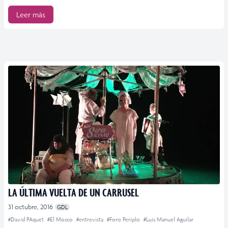
Leer más
LA ÚLTIMA VUELTA DE UN CARRUSEL
31 octubre, 2016
GDL
#David PAquet
#El Mosco
#entrevista
#Foro Periplo
#Luis Manuel Aguilar