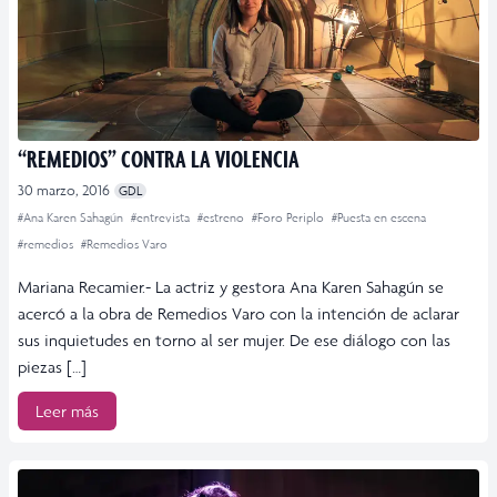
“REMEDIOS” CONTRA LA VIOLENCIA
30 marzo, 2016
GDL
#Ana Karen Sahagún
#entrevista
#estreno
#Foro Periplo
#Puesta en escena
#remedios
#Remedios Varo
Mariana Recamier.- La actriz y gestora Ana Karen Sahagún se
acercó a la obra de Remedios Varo con la intención de aclarar
sus inquietudes en torno al ser mujer. De ese diálogo con las
piezas […]
Leer más