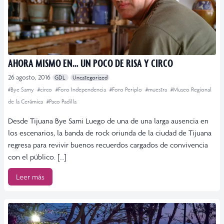
AHORA MISMO EN… UN POCO DE RISA Y CIRCO
26 agosto, 2016
GDL
Uncategorized
#Bye Samy
#circo
#Foro Independencia
#Foro Periplo
#muestra
#Museo Regional
de la Cerámica
#Paco Padilla
Desde Tijuana Bye Sami Luego de una de una larga ausencia en
los escenarios, la banda de rock oriunda de la ciudad de Tijuana
regresa para revivir buenos recuerdos cargados de convivencia
con el público. […]
Leer más