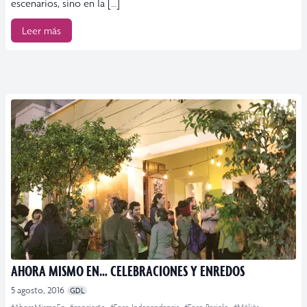
escenarios, sino en la […]
Leer más
AHORA MISMO EN… CELEBRACIONES Y ENREDOS
5 agosto, 2016
GDL
#AhoraMismoEn
#concierto
#Foro Independencia
#Foro Periplo
#Méliès