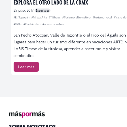
EXPLORA EL OTRO LADO DE LA CDMX
25 julio, 2017
Especiales
#El Tepozán
#Milpa Alta
#Tláhuac
#Turismo alternativo
#turismo local
#Valle de
#Xitle
#Xochimilco
#zonas lacustres
San Pedro Atocpan, Valle de Tezontle o el Pico del Águila son
lugares para hacer un turismo diferente en vacaciones ARTE:
LARIS Tirarse de la tirolesa, aprender a hacer mole y visitar
sembradíos […]
Leer más
SOBRE NOSOTROS