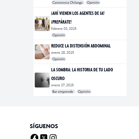
Conciencia Chilanga
Opinión
#bienestar
#Opinión
#Principal
¡AHÍ VIENEN LOS AGENTES DE IA!
¡PREPÁRATE!
febrero 03, 2025
Opinión
#Bar Emprende
#Opinión
#Principal
REDUCE LA DISTENSIÓN ABDOMINAL
enero 28, 2025
Opinión
#bienestar
#Opinión
#Principal
#Salud
LA SOMBRA: LA HISTORIA DE TU LADO
OSCURO
enero 27, 2025
Bar emprende
Opinión
#Bar Emprende
#CDMX
#marketing
SÍGUENOS