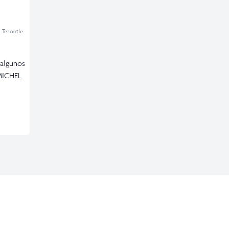
l Tezontle
 algunos
 MICHEL