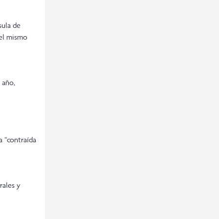
sula de
 el mismo
 año,
a “contraída
rales y