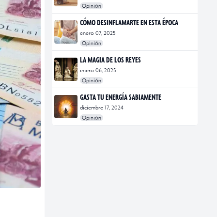
Opinión
#2025
#Estilo Manifiesto
#tendencias
CÓMO DESINFLAMARTE EN ESTA ÉPOCA
enero 07, 2025
Opinión
#Conciencia Chilanga
#desinflamarte
LA MAGIA DE LOS REYES
enero 06, 2025
Opinión
#Cuento de navidad
#magia
#Reyes Magos
GASTA TU ENERGÍA SABIAMENTE
diciembre 17, 2024
Opinión
#CDMX
#Ciudad
#ciudad de méxico
#Energía