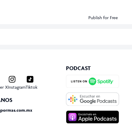
Publish for Free
PODCAST
er X
Instagram
Tiktok
ANOS
spormas.com.mx