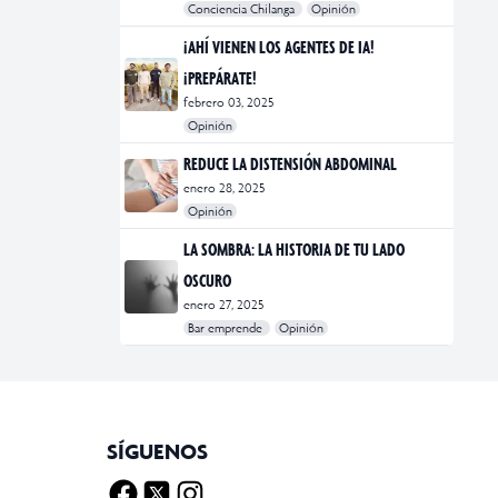
Conciencia Chilanga
Opinión
#bienestar
#Opinión
#Principal
¡AHÍ VIENEN LOS AGENTES DE IA!
¡PREPÁRATE!
febrero 03, 2025
Opinión
#Bar Emprende
#Opinión
#Principal
REDUCE LA DISTENSIÓN ABDOMINAL
enero 28, 2025
Opinión
#bienestar
#Opinión
#Principal
#Salud
LA SOMBRA: LA HISTORIA DE TU LADO
OSCURO
enero 27, 2025
Bar emprende
Opinión
#Bar Emprende
#CDMX
#marketing
SÍGUENOS