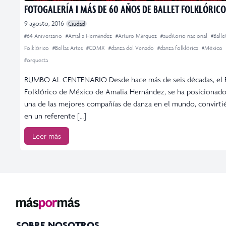
FOTOGALERÍA I MÁS DE 60 AÑOS DE BALLET FOLKLÓRICO
9 agosto, 2016
Ciudad
#64 Aniversario
#Amalia Hernández
#Arturo Márquez
#auditorio nacional
#Balle
Folklórico
#Bellas Artes
#CDMX
#danza del Venado
#danza folklórica
#México
#orquesta
RUMBO AL CENTENARIO Desde hace más de seis décadas, el B
Folklórico de México de Amalia Hernández, se ha posiciona
una de las mejores compañías de danza en el mundo, convirt
en un referente […]
Leer más
SOBRE NOSOTROS