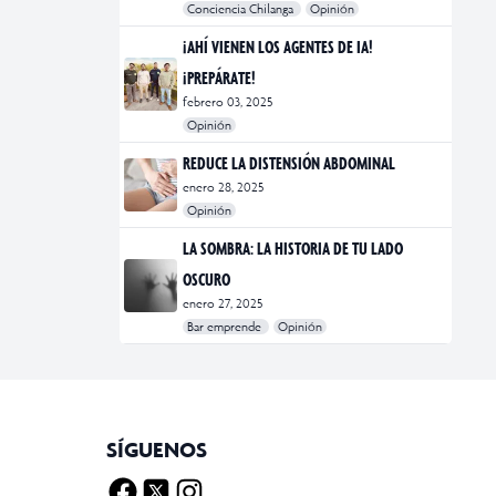
Conciencia Chilanga
Opinión
#bienestar
#Opinión
#Principal
¡AHÍ VIENEN LOS AGENTES DE IA!
¡PREPÁRATE!
febrero 03, 2025
Opinión
#Bar Emprende
#Opinión
#Principal
REDUCE LA DISTENSIÓN ABDOMINAL
enero 28, 2025
Opinión
#bienestar
#Opinión
#Principal
#Salud
LA SOMBRA: LA HISTORIA DE TU LADO
OSCURO
enero 27, 2025
Bar emprende
Opinión
#Bar Emprende
#CDMX
#marketing
SÍGUENOS