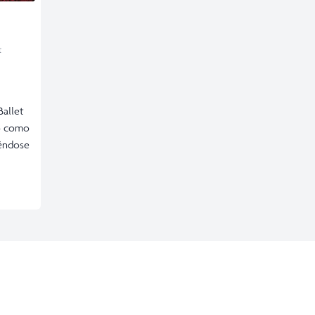
t
allet
do como
iéndose