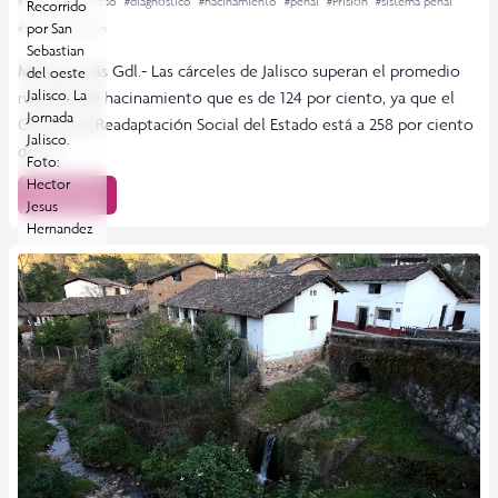
#cárceles
#Cereso
#diagnóstico
#hacinamiento
#penal
#Prisión
#sistema penal
Recorrido
por San
#sobrepoblación
Sebastian
Más por más Gdl.- Las cárceles de Jalisco superan el promedio
del oeste
Jalisco. La
nacional de hacinamiento que es de 124 por ciento, ya que el
Jornada
Centro de Readaptación Social del Estado está a 258 por ciento
Jalisco.
de […]
Foto:
Hector
Leer más
Jesus
Hernandez