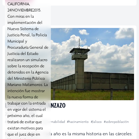
de Puente
CALIFORNIA,
Grande. Foto:
24NOVIEMBRE2015.
Héctor Jesús
Con miras en la
Hernández
implementación del
Nuevo Sistema de
Justicia Penal, la Policía
Municipal y
Procuraduría General de
Justicia del Estado
realizaron un simulacro
sobre la recepción de
detenidos en la Agencia
del Ministerio Público
Mariano Matamoros. La
intención fue mostrar
la nueva forma de
trabajar con la entrada
LAS CÁRCELES, DE PANZAZO
en vigor del sistema el
21 abril, 2016
GDL
próximo año, el cual
tratará de evitar que
#cárceles
#diagnóstico
#gobernabilidad
#hacinamiento
#Jalisco
#sobrepoblación
existan motivos para
Más por más Gdl.- Cada año es la misma historia en las cárceles:
que el juez deje en