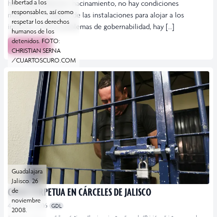
libertad a los
hay sobrepoblación, hacinamiento, no hay condiciones
responsables, así como
materiales e higiene de las instalaciones para alojar a los
respetar los derechos
internos, tienen problemas de gobernabilidad, hay […]
humanos de los
detenidos. FOTO:
Leer más
CHRISTIAN SERNA
/CUARTOSCURO.COM
Guadalajara
Jalisco. 26
CRISIS PERPETUA EN CÁRCELES DE JALISCO
de
noviembre
4 febrero, 2016
GDL
2008.