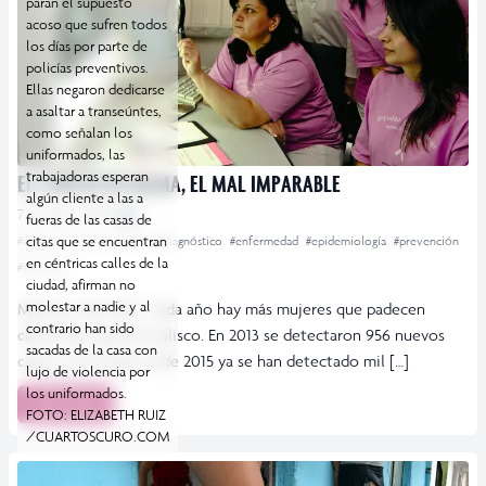
paran el supuesto
acoso que sufren todos
los días por parte de
policías preventivos.
Ellas negaron dedicarse
a asaltar a transeúntes,
como señalan los
uniformados, las
trabajadoras esperan
EL CÁNCER DE MAMA, EL MAL IMPARABLE
algún cliente a las a
7 octubre, 2015
GDL
fueras de las casas de
citas que se encuentran
#cáncer de mama
#CUCS
#diagnóstico
#enfermedad
#epidemiología
#prevención
en céntricas calles de la
#simposio
ciudad, afirman no
molestar a nadie y al
Más por más Gdl.- Cada año hay más mujeres que padecen
contrario han sido
cáncer de mama en Jalisco. En 2013 se detectaron 956 nuevos
sacadas de la casa con
casos y en lo que va de 2015 ya se han detectado mil […]
lujo de violencia por
los uniformados.
Leer más
FOTO: ELIZABETH RUIZ
/CUARTOSCURO.COM