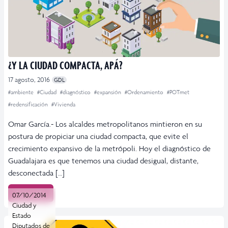
¿Y LA CIUDAD COMPACTA, APÁ?
17 agosto, 2016
GDL
#ambiente
#Ciudad
#diagnóstico
#expansión
#Ordenamiento
#POTmet
#redensificación
#Vivienda
Omar García.- Los alcaldes metropolitanos mintieron en su
postura de propiciar una ciudad compacta, que evite el
crecimiento expansivo de la metrópoli. Hoy el diagnóstico de
Guadalajara es que tenemos una ciudad desigual, distante,
desconectada […]
Leer más
07/10/2014
Ciudad y
Estado
Diputados de