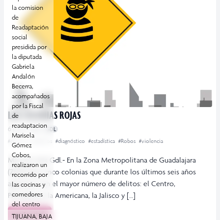
la comision
de
Readaptación
social
presidida por
la diputada
Gabriela
Andalón
Becerra,
acompañados
por la Fiscal
LAS COLONIAS ROJAS
de
readaptacion
6 junio, 2016
GDL
Marisela
#colonias
#delitos
#diagnóstico
#estadística
#Robos
#violencia
Gómez
Cobos,
Más por más Gdl.- En la Zona Metropolitana de Guadalajara
realizaron un
(ZMG) hay cinco colonias que durante los últimos seis años
recorrido por
aparecen con el mayor número de delitos: el Centro,
las cocinas y
comedores
Providencia, la Americana, la Jalisco y […]
del centro
penitenciario
Leer más
TIJUANA, BAJA