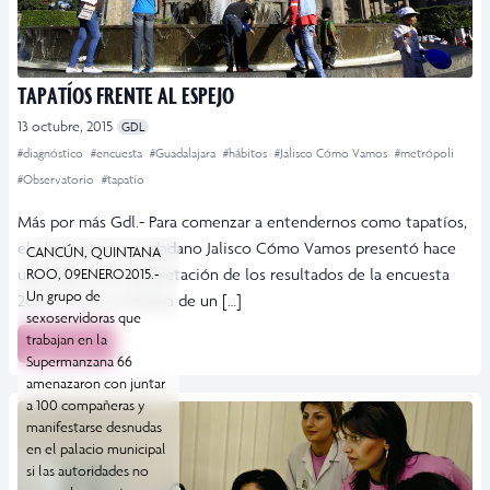
TAPATÍOS FRENTE AL ESPEJO
13 octubre, 2015
GDL
#diagnóstico
#encuesta
#Guadalajara
#hábitos
#Jalisco Cómo Vamos
#metrópoli
#Observatorio
#tapatío
Más por más Gdl.- Para comenzar a entendernos como tapatíos,
el observatorio ciudadano Jalisco Cómo Vamos presentó hace
CANCÚN, QUINTANA
unos días una interpretación de los resultados de la encuesta
ROO, 09ENERO2015.-
Un grupo de
2014, lo hizo en forma de un […]
sexoservidoras que
trabajan en la
Leer más
Supermanzana 66
amenazaron con juntar
a 100 compañeras y
manifestarse desnudas
en el palacio municipal
si las autoridades no