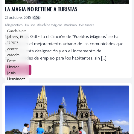
LA MAGIA NO RETIENE A TURISTAS
21 octubre, 2015
GDL
#diagnóstico
#Jalisco
#Pueblos mágicos
#turismo
#visitantes
Guadalajara
Más por más Gdl.- La distinción de “Pueblos Mágicos” se ha
Jalisco, 19
12 2013.
reflejado en el mejoramiento urbano de las comunidades que
centro
recibieron esta designación y en el incremento de
catedral.
oportunidades de empleo para los habitantes, sin […]
Foto:
Héctor
Leer más
Jesús
Hernández