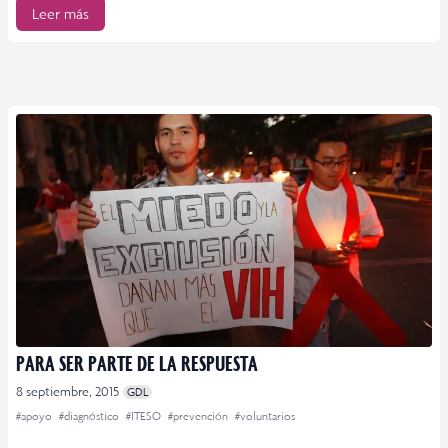
Leer más
PARA SER PARTE DE LA RESPUESTA
8 septiembre, 2015
GDL
#apoyo
#diagnóstico
#ITESO
#prevención
#voluntarios