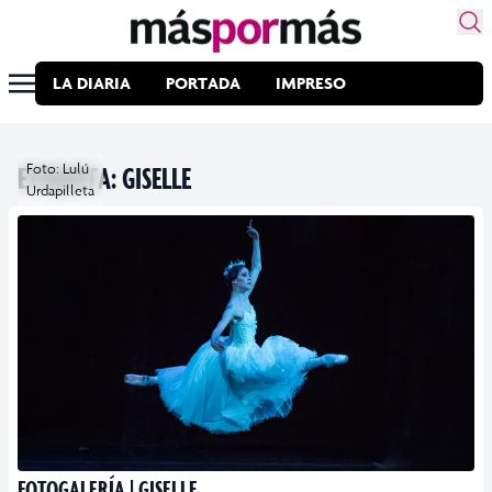
LA DIARIA
PORTADA
IMPRESO
ETIQUETA:
Foto: Lulú
GISELLE
Urdapilleta
FOTOGALERÍA | GISELLE