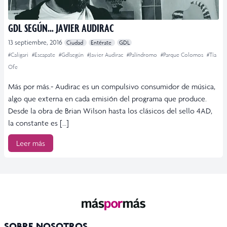
GDL SEGÚN… JAVIER AUDIRAC
13 septiembre, 2016
Ciudad
Entérate
GDL
#Caligari
#Escapate
#Gdlsegún
#Javier Audirac
#Palíndromo
#Parque Colomos
#Tía
Ofe
Más por más.- Audirac es un compulsivo consumidor de música,
algo que externa en cada emisión del programa que produce.
Desde la obra de Brian Wilson hasta los clásicos del sello 4AD,
la constante es […]
Leer más
SOBRE NOSOTROS