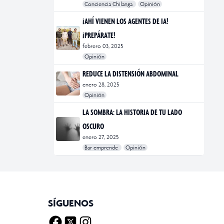
Conciencia Chilanga
Opinión
#bienestar
#Opinión
#Principal
¡AHÍ VIENEN LOS AGENTES DE IA!
¡PREPÁRATE!
febrero 03, 2025
Opinión
#Bar Emprende
#Opinión
#Principal
REDUCE LA DISTENSIÓN ABDOMINAL
enero 28, 2025
Opinión
#bienestar
#Opinión
#Principal
#Salud
LA SOMBRA: LA HISTORIA DE TU LADO
OSCURO
enero 27, 2025
Bar emprende
Opinión
#Bar Emprende
#CDMX
#marketing
SÍGUENOS