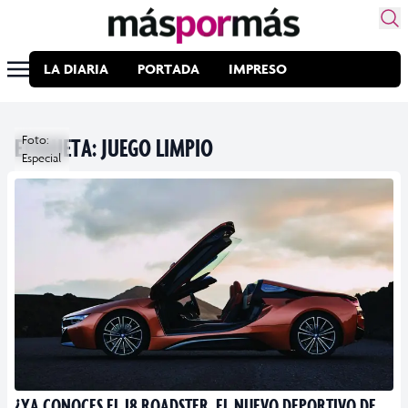
LA DIARIA
PORTADA
IMPRESO
ETIQUETA:
Foto:
JUEGO LIMPIO
Especial
¿YA CONOCES EL I8 ROADSTER, EL NUEVO DEPORTIVO DE