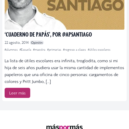
‘CUADERNO DE PAPÁS’, POR @APSANTIAGO
22 agosto, 2014
Opinión
#alumnos
#Escuela
#maestra
#primarias
#regreso a clases
#útiles escolares
La lista de útiles escolares era infinita, troglodita, como si mi
hija de seis años pudiera usar la misma cantidad de implementos
papeleros que una oficina de cinco personas: cargamentos de
colores y Pritt Jumbo, […]
Leer más