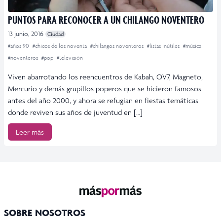
PUNTOS PARA RECONOCER A UN CHILANGO NOVENTERO
13 junio, 2016
Ciudad
#años 90
#chicos de los noventa
#chilangos noventeros
#listas inútiles
#música
#noventeros
#pop
#televisión
Viven abarrotando los reencuentros de Kabah, OV7, Magneto,
Mercurio y demás grupillos poperos que se hicieron famosos
antes del año 2000, y ahora se refugian en fiestas temáticas
donde reviven sus años de juventud en […]
Leer más
SOBRE NOSOTROS