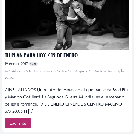
TU PLAN PARA HOY / 19 DE ENERO
19 enero, 2017
GDL
#actividades
#Arte
#Cine
#concierto
#cultura
#exposición
#música
#ocio
#plan
#teatro
CINE ALIADOS Un relato de espías en el que participa Brad Pitt
y Marion Cotillard. La Segunda Guerra Mundial es el escenario
de este romance. 19 DE ENERO CINÉPOLIS CENTRO MAGNO
$73 20:05 H […]
Leer más