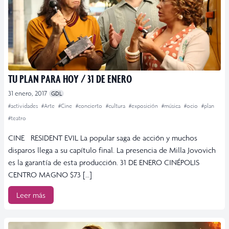
TU PLAN PARA HOY / 31 DE ENERO
31 enero, 2017
GDL
#actividades
#Arte
#Cine
#concierto
#cultura
#exposición
#música
#ocio
#plan
#teatro
CINE RESIDENT EVIL La popular saga de acción y muchos
disparos llega a su capítulo final. La presencia de Milla Jovovich
es la garantía de esta producción. 31 DE ENERO CINÉPOLIS
CENTRO MAGNO $73 […]
Leer más