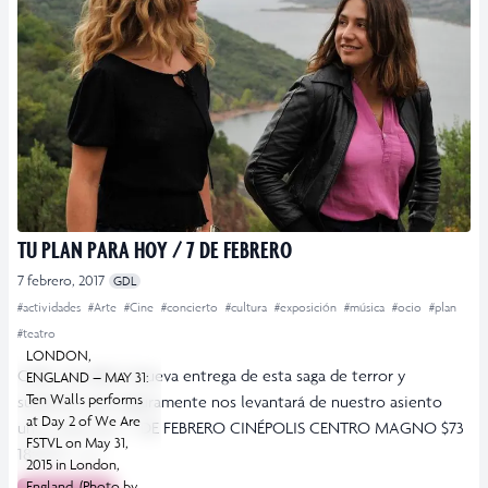
TU PLAN PARA HOY / 7 DE FEBRERO
7 febrero, 2017
GDL
#actividades
#Arte
#Cine
#concierto
#cultura
#exposición
#música
#ocio
#plan
#teatro
LONDON,
CINE EL ARO 3 Nueva entrega de esta saga de terror y
ENGLAND – MAY 31:
Ten Walls performs
suspenso que seguramente nos levantará de nuestro asiento
at Day 2 of We Are
una y otra vez. 7 DE FEBRERO CINÉPOLIS CENTRO MAGNO $73
FSTVL on May 31,
18:45 H […]
2015 in London,
England. (Photo by