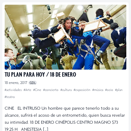
TU PLAN PARA HOY / 18 DE ENERO
18 enero, 2017
GDL
#actividades
#Arte
#Cine
#concierto
#cultura
#exposición
#música
#ocio
#plan
#teatro
CINE EL INTRUSO Un hombre que parece tenerlo todo a su
alcance, sufrirá el acoso de un entrometido, quien busca revelar
su intimidad. 18 DE ENERO CINÉPOLIS CENTRO MAGNO $73
19:25 H ANESTESIA […]