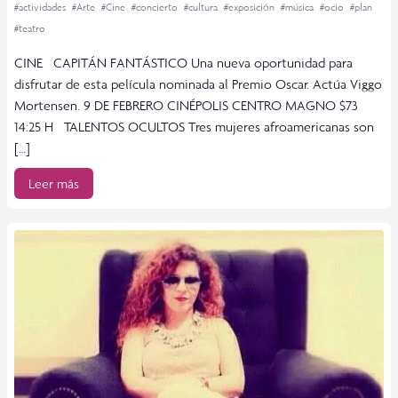
#actividades
#Arte
#Cine
#concierto
#cultura
#exposición
#música
#ocio
#plan
#teatro
CINE CAPITÁN FANTÁSTICO Una nueva oportunidad para
disfrutar de esta película nominada al Premio Oscar. Actúa Viggo
Mortensen. 9 DE FEBRERO CINÉPOLIS CENTRO MAGNO $73
14:25 H TALENTOS OCULTOS Tres mujeres afroamericanas son
[…]
Leer más