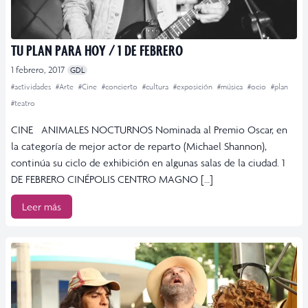
TU PLAN PARA HOY / 1 DE FEBRERO
1 febrero, 2017
GDL
#actividades
#Arte
#Cine
#concierto
#cultura
#exposición
#música
#ocio
#plan
#teatro
CINE ANIMALES NOCTURNOS Nominada al Premio Oscar, en
la categoría de mejor actor de reparto (Michael Shannon),
continúa su ciclo de exhibición en algunas salas de la ciudad. 1
DE FEBRERO CINÉPOLIS CENTRO MAGNO […]
Leer más