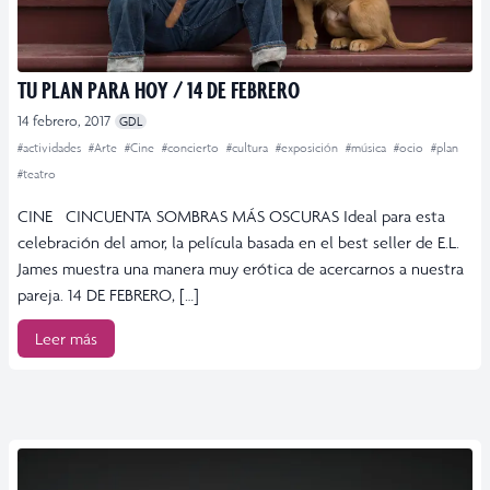
TU PLAN PARA HOY / 14 DE FEBRERO
14 febrero, 2017
GDL
#actividades
#Arte
#Cine
#concierto
#cultura
#exposición
#música
#ocio
#plan
#teatro
CINE CINCUENTA SOMBRAS MÁS OSCURAS Ideal para esta
celebración del amor, la película basada en el best seller de E.L.
James muestra una manera muy erótica de acercarnos a nuestra
pareja. 14 DE FEBRERO, […]
Leer más