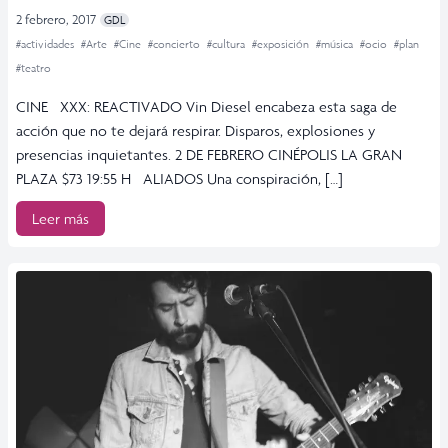
2 febrero, 2017
GDL
#actividades
#Arte
#Cine
#concierto
#cultura
#exposición
#música
#ocio
#plan
#teatro
CINE XXX: REACTIVADO Vin Diesel encabeza esta saga de
acción que no te dejará respirar. Disparos, explosiones y
presencias inquietantes. 2 DE FEBRERO CINÉPOLIS LA GRAN
PLAZA $73 19:55 H ALIADOS Una conspiración, […]
Leer más