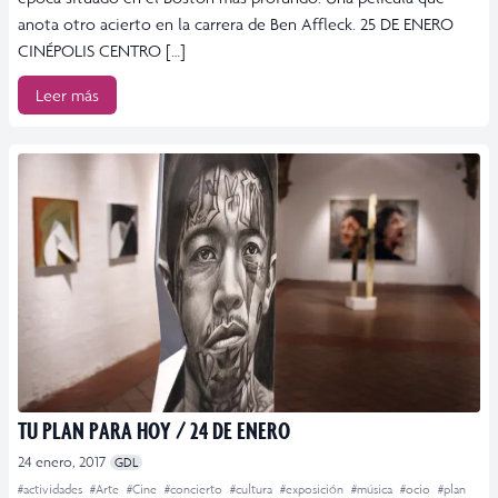
anota otro acierto en la carrera de Ben Affleck. 25 DE ENERO
CINÉPOLIS CENTRO […]
Leer más
TU PLAN PARA HOY / 24 DE ENERO
24 enero, 2017
GDL
#actividades
#Arte
#Cine
#concierto
#cultura
#exposición
#música
#ocio
#plan