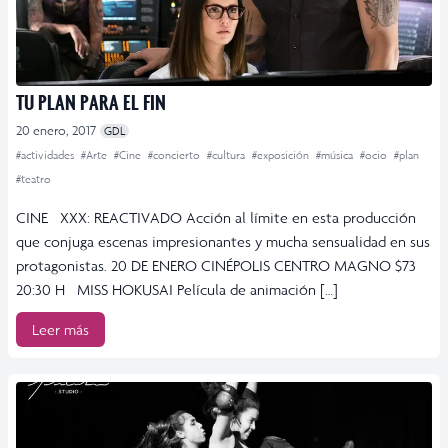
TU PLAN PARA EL FIN
20 enero, 2017
GDL
#actividades
#Arte
#Cine
#concierto
#cultura
#exposición
#música
#ocio
#plan
#teatro
CINE XXX: REACTIVADO Acción al límite en esta producción
que conjuga escenas impresionantes y mucha sensualidad en sus
protagonistas. 20 DE ENERO CINÉPOLIS CENTRO MAGNO $73
20:30 H MISS HOKUSAI Película de animación […]
Leer más