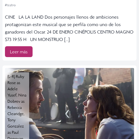
#teatro
CINE LA LA LAND Dos personajes llenos de ambiciones
protagonizan este musical que se perfila como uno de los
ganadores del Oscar. 24 DE ENERO CINÉPOLIS CENTRO MAGNO
$73 19:55 H UN MONSTRUO […]
Leer más
(L-R) Ruby
Rose as
Adele
Yusef, Nina
Dobrev as
Rebecca
Clearidge,
Tony
Gonzalez
as Paul
Donovan,