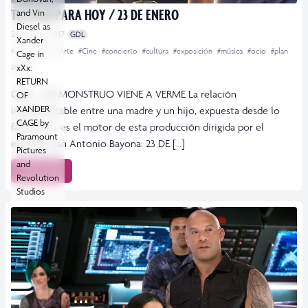
TU PLAN PARA HOY / 23 DE ENERO
and Vin
Diesel as
23 enero, 2017
GDL
Xander
#actividades
#Arte
#Cine
#concierto
#cultura
#exposición
#música
#ocio
#plan
Cage in
xXx:
#teatro
RETURN
CINE UN MONSTRUO VIENE A VERME La relación
OF
XANDER
inquebrantable entre una madre y un hijo, expuesta desde lo
CAGE by
fantástico, es el motor de esta producción dirigida por el
Paramount
español Juan Antonio Bayona. 23 DE […]
Pictures
and
Leer más
Revolution
Studios