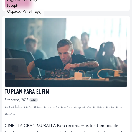
Leer más
Joseph
Okpako/WireImage)
TU PLAN PARA EL FIN
3 febrero, 2017
GDL
#actividades
#Arte
#Cine
#concierto
#cultura
#exposición
#música
#ocio
#plan
#teatro
CINE LA GRAN MURALLA Para recordarnos los tiempos de