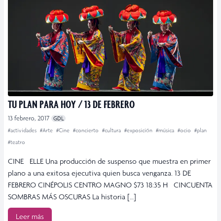
TU PLAN PARA HOY / 13 DE FEBRERO
13 febrero, 2017
GDL
#actividades
#Arte
#Cine
#concierto
#cultura
#exposición
#música
#ocio
#plan
#teatro
CINE ELLE Una producción de suspenso que muestra en primer
plano a una exitosa ejecutiva quien busca venganza. 13 DE
FEBRERO CINÉPOLIS CENTRO MAGNO $73 18:35 H CINCUENTA
SOMBRAS MÁS OSCURAS La historia […]
Leer más