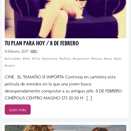
TU PLAN PARA HOY / 8 DE FEBRERO
8 febrero, 2017
GDL
#actvidades
#Arte
#Cine
#concierto
#cultura
#exposición
#música
#ocio
#plan
#teatro
CINE EL TAMAÑO SÍ IMPORTA Continúa en cartelera esta
película de enredos en la que una joven busca
desesperadamente conquistar a su antiguo jefe. 8 DE FEBRERO
CINÉPOLIS CENTRO MAGNO $73 20:30 H […]
Leer más