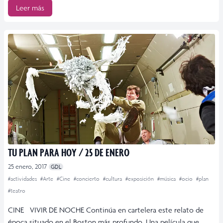
Leer más
TU PLAN PARA HOY / 25 DE ENERO
25 enero, 2017
GDL
#actividades
#Arte
#Cine
#concierto
#cultura
#exposición
#música
#ocio
#plan
#teatro
CINE VIVIR DE NOCHE Continúa en cartelera este relato de
época situado en el Boston más profundo. Una película que