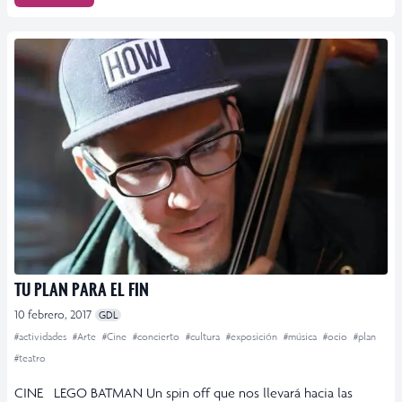
TU PLAN PARA EL FIN
10 febrero, 2017
GDL
#actividades
#Arte
#Cine
#concierto
#cultura
#exposición
#música
#ocio
#plan
#teatro
CINE LEGO BATMAN Un spin off que nos llevará hacia las