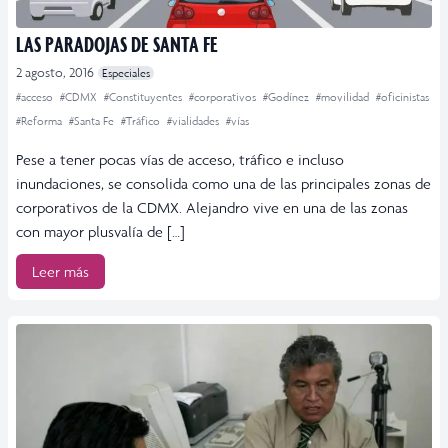
LAS PARADOJAS DE SANTA FE
2 agosto, 2016
Especiales
#acceso
#CDMX
#Constituyentes
#corporativos
#Godínez
#movilidad
#oficinistas
#Reforma
#Santa Fe
#Tráfico
#vialidades
#vías
Pese a tener pocas vías de acceso, tráfico e incluso
inundaciones, se consolida como una de las principales zonas de
corporativos de la CDMX. Alejandro vive en una de las zonas
con mayor plusvalía de […]
Leer más