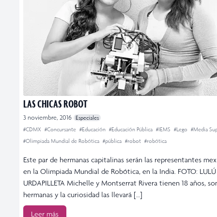
LAS CHICAS ROBOT
3 noviembre, 2016
Especiales
#CDMX
#Concursante
#Educación
#Educación Pública
#IEMS
#Lego
#Media Sup
#Olimpiada Mundial de Robótica
#pública
#robot
#robótica
Este par de hermanas capitalinas serán las representantes mex
en la Olimpiada Mundial de Robótica, en la India. FOTO: LULÚ
URDAPILLETA Michelle y Montserrat Rivera tienen 18 años, so
hermanas y la curiosidad las llevará […]
Leer más