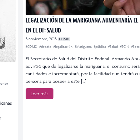
LEGALIZACIÓN DE LA MARIGUANA AUMENTARÍA E
EN EL DF: SALUD
5 noviembre, 2015
CDMX
#CDMX
#debate
#legalización
#Mariguana
#pública
#Salud
#SCJN
#Secr
El Secretario de Salud del Distrito Federal, Armando Ah
advirtió que de legalizarse la mariguana, el consumo ser
cantidades e incrementará, por la facilidad que tendrá cu
persona para poseer a este […]
erior
Leer más
icanas
n