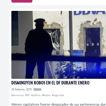
DISMINUYEN ROBOS EN EL DF DURANTE ENERO
25 febrero, 2015
CDMX
#denuncias
#DF
#pública
#Robos
#seguridad
Menos capitalinos fueron despojados de sus pertenencias dur