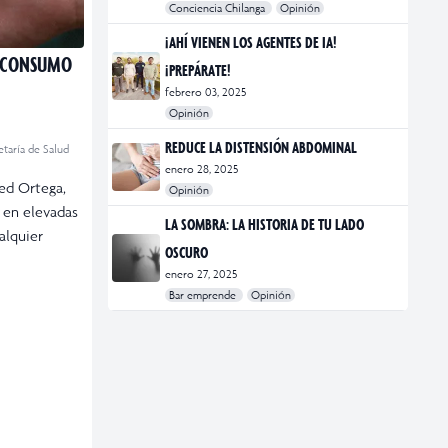
Conciencia Chilanga
Opinión
#bienestar
#Opinión
#Principal
¡AHÍ VIENEN LOS AGENTES DE IA!
L CONSUMO
¡PREPÁRATE!
febrero 03, 2025
Opinión
#Bar Emprende
#Opinión
#Principal
REDUCE LA DISTENSIÓN ABDOMINAL
etaría de Salud
enero 28, 2025
ued Ortega,
Opinión
á en elevadas
#bienestar
#Opinión
#Principal
#Salud
LA SOMBRA: LA HISTORIA DE TU LADO
alquier
OSCURO
enero 27, 2025
Bar emprende
Opinión
#Bar Emprende
#CDMX
#marketing