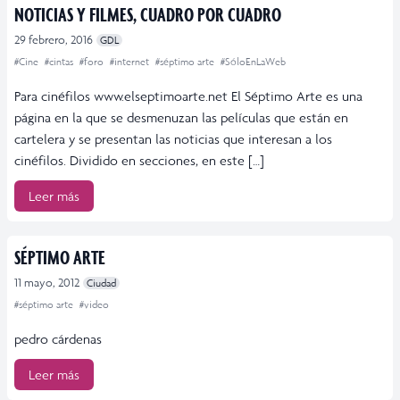
NOTICIAS Y FILMES, CUADRO POR CUADRO
29 febrero, 2016
GDL
#Cine
#cintas
#foro
#internet
#séptimo arte
#SóloEnLaWeb
Para cinéfilos www.elseptimoarte.net El Séptimo Arte es una
página en la que se desmenuzan las películas que están en
cartelera y se presentan las noticias que interesan a los
cinéfilos. Dividido en secciones, en este […]
Leer más
SÉPTIMO ARTE
11 mayo, 2012
Ciudad
#séptimo arte
#video
pedro cárdenas
Leer más