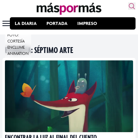
LA DIARIA
PORTADA
IMPRESO
FOTO:
CORTESÍA
ETIQUETA:
ENCLUME
SÉPTIMO ARTE
ANIMATION
ENCONTRAR LA LUZ AL FINAL DEL CUENTO