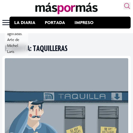
del Metro
y
Transporte
Público se
LA DIARIA
PORTADA
IMPRESO
encuentran
agotadas.
Arte de
ETIQUETA:
Michel
TAQUILLERAS
Laris