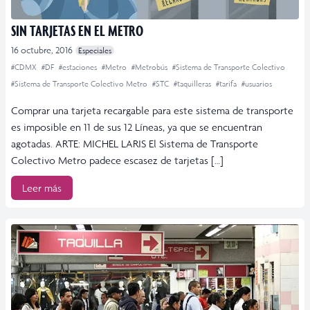
SIN TARJETAS EN EL METRO
16 octubre, 2016
Especiales
#CDMX
#DF
#estaciones
#Metro
#Metrobús
#Sistema de Transporte Colectivo
#Sistema de Transporte Colectivo Metro
#STC
#taquilleras
#tarifa
#usuarios
Comprar una tarjeta recargable para este sistema de transporte
es imposible en 11 de sus 12 Líneas, ya que se encuentran
agotadas. ARTE: MICHEL LARIS El Sistema de Transporte
Colectivo Metro padece escasez de tarjetas […]
Leer más