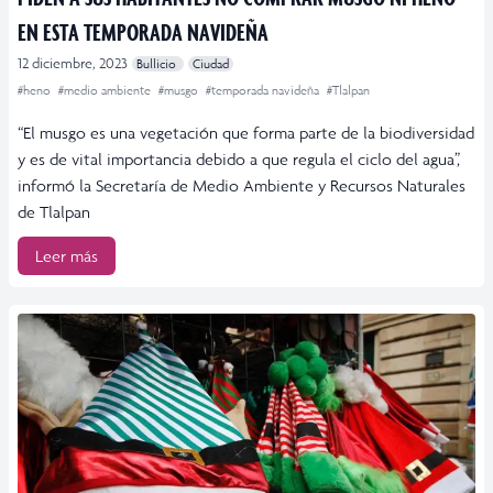
EN ESTA TEMPORADA NAVIDEÑA
12 diciembre, 2023
Bullicio
Ciudad
#heno
#medio ambiente
#musgo
#temporada navideña
#Tlalpan
“El musgo es una vegetación que forma parte de la biodiversidad
y es de vital importancia debido a que regula el ciclo del agua”,
informó la Secretaría de Medio Ambiente y Recursos Naturales
de Tlalpan
Leer más