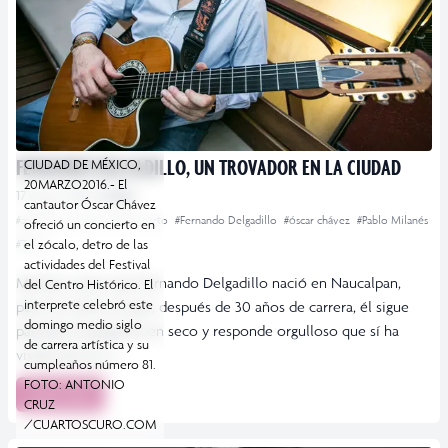
FERNANDO DELGADILLO, UN TROVADOR EN LA CIUDAD
CIUDAD DE MÉXICO,
20MARZO2016.- El
17 mayo, 2016
Ciudad
cantautor Óscar Chávez
#auditorio nacional
#concierto
#Fernando Delgadillo
#óscar chávez
#Pablo Milanés
ofreció un concierto en
el zócalo, detro de las
#Trova
actividades del Festival
Muchos creen que Fernando Delgadillo nació en Naucalpan,
del Centro Histórico. El
interprete celebró este
pero lo cierto es que, después de 30 años de carrera, él sigue
domingo medio siglo
parando la pregunta en seco y responde orgulloso que sí ha
de carrera artística y su
vivido ahí la […]
cumpleaños número 81.
FOTO: ANTONIO
Leer más
CRUZ
/CUARTOSCURO.COM