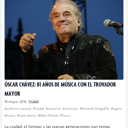
ÓSCAR CHÁVEZ: 81 AÑOS DE MÚSICA CON EL TROVADOR
MAYOR
16 mayo, 2016
Ciudad
#auditorio nacional
#Ciudad
#concierto
#entrevista
#Fernando Delgadillo
#lugares
#música
#óscar chávez
#Pablo Milanés
#Trova
La ciudad, el tiempo y las nuevas generaciones son temas