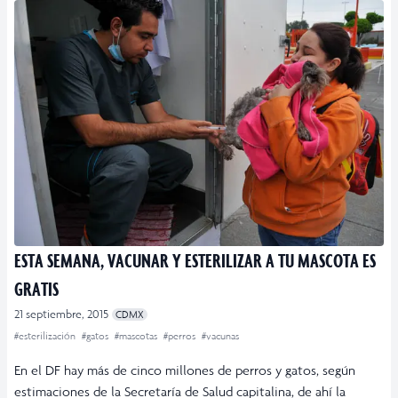
ESTA SEMANA, VACUNAR Y ESTERILIZAR A TU MASCOTA ES
GRATIS
21 septiembre, 2015
CDMX
#esterilización
#gatos
#mascotas
#perros
#vacunas
En el DF hay más de cinco millones de perros y gatos, según
estimaciones de la Secretaría de Salud capitalina, de ahí la