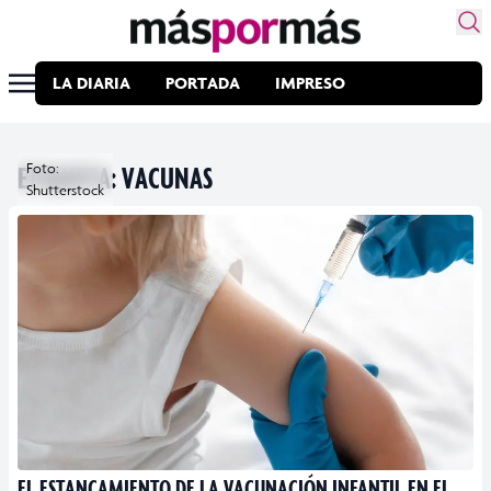
LA DIARIA
PORTADA
IMPRESO
ETIQUETA:
Foto:
VACUNAS
Shutterstock
EL ESTANCAMIENTO DE LA VACUNACIÓN INFANTIL EN EL