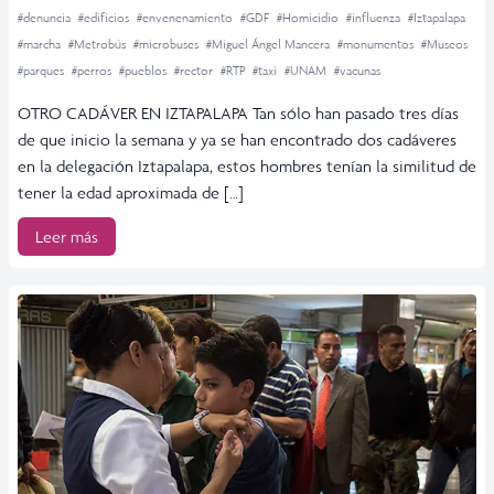
#denuncia
#edificios
#envenenamiento
#GDF
#Homicidio
#influenza
#Iztapalapa
#marcha
#Metrobús
#microbuses
#Miguel Ángel Mancera
#monumentos
#Museos
#parques
#perros
#pueblos
#rector
#RTP
#taxi
#UNAM
#vacunas
OTRO CADÁVER EN IZTAPALAPA Tan sólo han pasado tres días
de que inicio la semana y ya se han encontrado dos cadáveres
en la delegación Iztapalapa, estos hombres tenían la similitud de
tener la edad aproximada de […]
Leer más