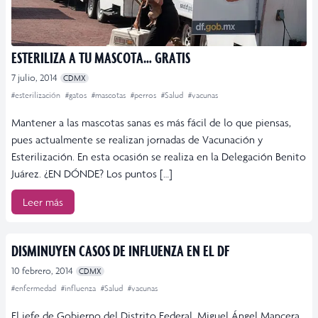
ESTERILIZA A TU MASCOTA… GRATIS
7 julio, 2014
CDMX
#esterilización
#gatos
#mascotas
#perros
#Salud
#vacunas
Mantener a las mascotas sanas es más fácil de lo que piensas,
pues actualmente se realizan jornadas de Vacunación y
Esterilización. En esta ocasión se realiza en la Delegación Benito
Juárez. ¿EN DÓNDE? Los puntos […]
Leer más
DISMINUYEN CASOS DE INFLUENZA EN EL DF
10 febrero, 2014
CDMX
#enfermedad
#influenza
#Salud
#vacunas
El jefe de Gobierno del Distrito Federal, Miguel Ángel Mancera,