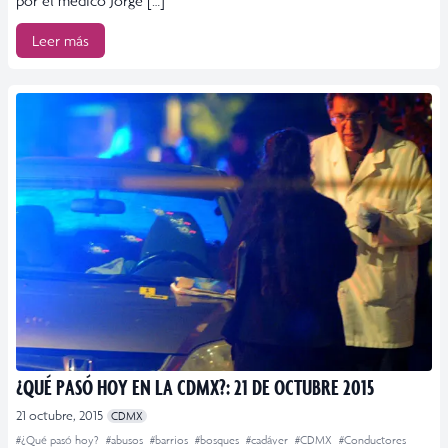
por el médico Jorge […]
Leer más
¿QUÉ PASÓ HOY EN LA CDMX?: 21 DE OCTUBRE 2015
21 octubre, 2015
CDMX
#¿Qué pasó hoy?
#abusos
#barrios
#bosques
#cadáver
#CDMX
#Conductores