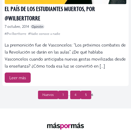
EL PAÍS DE LOS ESTUDIANTES MUERTOS, POR
@WILBERTTORRE
7 octubre, 2014
Opinión
#@wilberttorre
#Nadie conoce a nadie
La premonición fue de Vasconcelos: “Los próximos combates de
la Revolución se darán en las aulas”. ¿De qué hablaba
Vasconcelos cuando anticipaba nuevas gestas movilizadas desde
la enseñanza? ¿Cómo toda esa luz se convirtió en […]
Leer más
PAGINACIÓN
Nuevos
1
…
4
5
6
DE
ENTRADAS