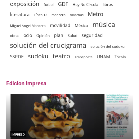
exposición
GDF
Hoy No Circula
libros
futbol
Metro
literatura
Línea 12
mancera
marchas
música
movilidad
México
Miguel Ángel Mancera
ocio
plan
seguridad
Opinión
Salud
obras
solución del crucigrama
solución del sudoku
sudoku
teatro
SSPDF
UNAM
Zócalo
Transporte
Edicion Impresa
IMPRESO