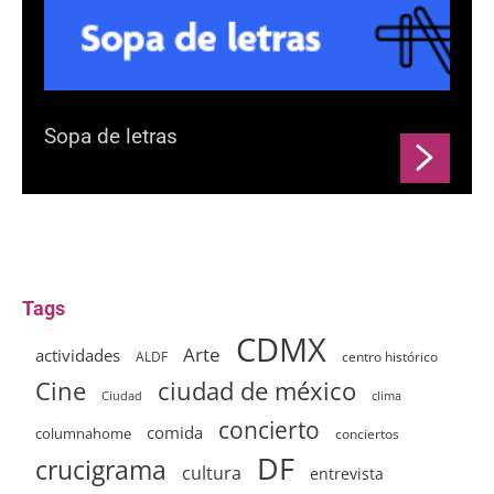
Sopa de letras
Tags
CDMX
Arte
actividades
ALDF
centro histórico
ciudad de méxico
Cine
clima
Ciudad
concierto
comida
columnahome
conciertos
DF
crucigrama
cultura
entrevista