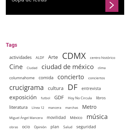
Tags
CDMX
Arte
actividades
ALDF
centro histórico
ciudad de méxico
Cine
clima
Ciudad
concierto
comida
columnahome
conciertos
DF
crucigrama
cultura
entrevista
exposición
GDF
Hoy No Circula
libros
futbol
Metro
literatura
Línea 12
mancera
marchas
música
movilidad
México
Miguel Ángel Mancera
ocio
plan
seguridad
Opinión
Salud
obras