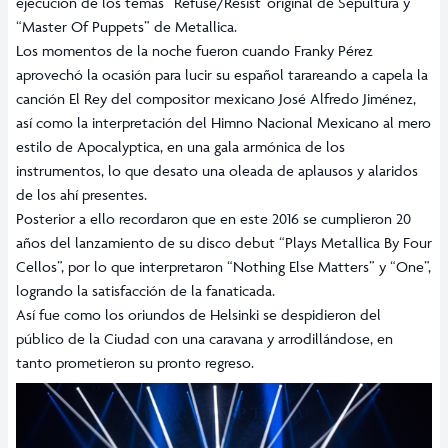
ejecución de los temas “Refuse/Resist”original de Sepultura y
“Master Of Puppets” de Metallica.
Los momentos de la noche fueron cuando Franky Pérez
aprovechó la ocasión para lucir su español tarareando a capela la
canción El Rey del compositor mexicano José Alfredo Jiménez,
así como la interpretación del Himno Nacional Mexicano al mero
estilo de Apocalyptica, en una gala armónica de los
instrumentos, lo que desato una oleada de aplausos y alaridos
de los ahí presentes.
Posterior a ello recordaron que en este 2016 se cumplieron 20
años del lanzamiento de su disco debut “Plays Metallica By Four
Cellos”, por lo que interpretaron “Nothing Else Matters” y “One”,
logrando la satisfacción de la fanaticada.
Así fue como los oriundos de Helsinki se despidieron del
público de la Ciudad con una caravana y arrodillándose, en
tanto prometieron su pronto regreso.