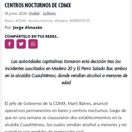
CENTROS NOCTURNOS DE CDMX
18 junio, 2024
Ciudad
La Diaria
#bares
#CDMX
#centro histórico
#Madero
#OPERATIVOS
Por:
Jorge Almazán
COMPÁRTELO EN TUS REDES...
Las autoridades capitalinas tomaron esta decisión tras los
incidentes suscitados en Madero 20 y El Perro Salado Bar, ambos
en la alcaldía Cuauhtémoc, donde vendían alcohol a menores de
edad
El jefe de Gobierno de la CDMX, Martí Batres, anunció
operativos permanentes en bares y centros nocturnos, luego de
que en una semana se clausuraron dos establecimientos en la
alcaldía Cuauhtémoc, los cuales vendían alcohol a menores y no
cumplían con medidas de protección civil.