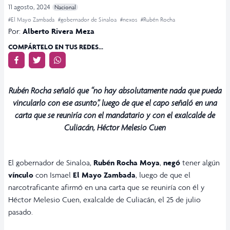
11 agosto, 2024
Nacional
#El Mayo Zambada
#gobernador de Sinaloa
#nexos
#Rubén Rocha
Por:
Alberto Rivera Meza
COMPÁRTELO EN TUS REDES...
Rubén Rocha señaló que “no hay absolutamente nada que pueda
vincularlo con ese asunto”, luego de que el capo señaló en una
carta que se reuniría con el mandatario y con el exalcalde de
Culiacán, Héctor Melesio Cuen
El gobernador de Sinaloa,
Rubén Rocha Moya
,
negó
tener algún
vínculo
con Ismael
El Mayo
Zambada
, luego de que el
narcotraficante afirmó en una carta que se reuniría con él y
Héctor Melesio Cuen, exalcalde de Culiacán, el 25 de julio
pasado.