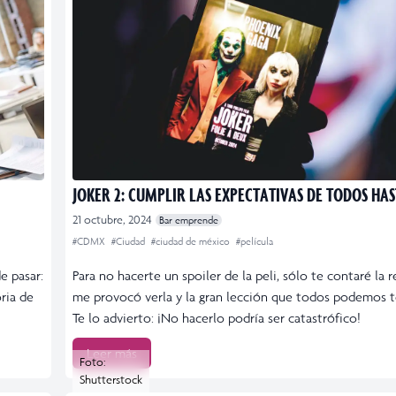
JOKER 2: CUMPLIR LAS EXPECTATIVAS DE TODOS HA
21 octubre, 2024
Bar emprende
#CDMX
#Ciudad
#ciudad de méxico
#película
e pasar:
Para no hacerte un spoiler de la peli, sólo te contaré la 
oria de
me provocó verla y la gran lección que todos podemos t
Te lo advierto: ¡No hacerlo podría ser catastrófico!
Leer más
Foto:
Shutterstock