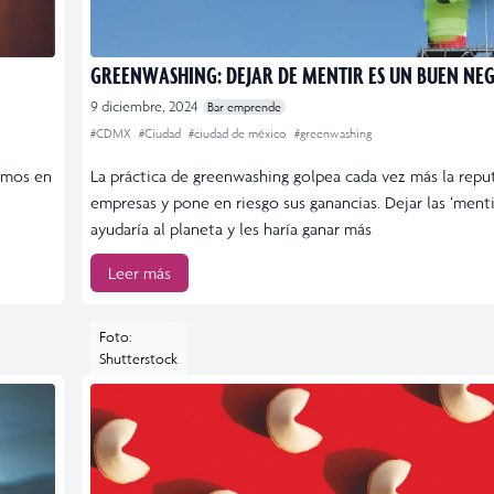
GREENWASHING: DEJAR DE MENTIR ES UN BUEN NE
9 diciembre, 2024
Bar emprende
#CDMX
#Ciudad
#ciudad de méxico
#greenwashing
amos en
La práctica de greenwashing golpea cada vez más la repu
empresas y pone en riesgo sus ganancias. Dejar las ‘menti
ayudaría al planeta y les haría ganar más
Leer más
Foto:
Shutterstock