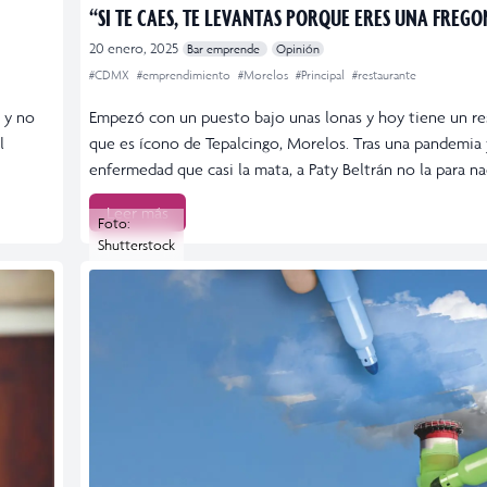
“SI TE CAES, TE LEVANTAS PORQUE ERES UNA FREG
20 enero, 2025
Bar emprende
Opinión
#CDMX
#emprendimiento
#Morelos
#Principal
#restaurante
o y no
Empezó con un puesto bajo unas lonas y hoy tiene un re
l
que es ícono de Tepalcingo, Morelos. Tras una pandemia 
enfermedad que casi la mata, a Paty Beltrán no la para na
Leer más
Foto:
Shutterstock