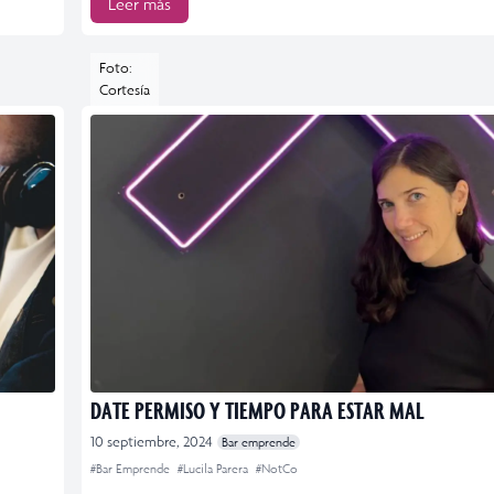
Leer más
Foto:
Cortesía
DATE PERMISO Y TIEMPO PARA ESTAR MAL
10 septiembre, 2024
Bar emprende
#Bar Emprende
#Lucila Parera
#NotCo