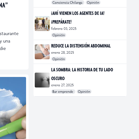
Conciencia Chilanga
Opinión
ONA”
#bienestar
#Opinión
#Principal
¡AHÍ VIENEN LOS AGENTES DE IA!
¡PREPÁRATE!
febrero 03, 2025
staurante
Opinión
y una
#Bar Emprende
#Opinión
#Principal
REDUCE LA DISTENSIÓN ABDOMINAL
die
enero 28, 2025
Opinión
#bienestar
#Opinión
#Principal
#Salud
LA SOMBRA: LA HISTORIA DE TU LADO
OSCURO
enero 27, 2025
Bar emprende
Opinión
#Bar Emprende
#CDMX
#marketing