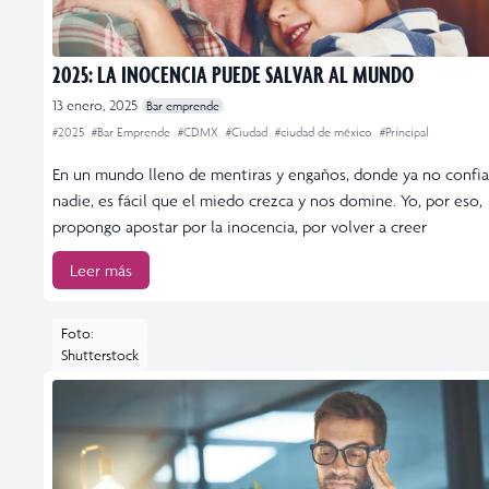
2025: LA INOCENCIA PUEDE SALVAR AL MUNDO
13 enero, 2025
Bar emprende
#2025
#Bar Emprende
#CDMX
#Ciudad
#ciudad de méxico
#Principal
En un mundo lleno de mentiras y engaños, donde ya no confi
nadie, es fácil que el miedo crezca y nos domine. Yo, por eso,
propongo apostar por la inocencia, por volver a creer
Leer más
Foto:
Shutterstock