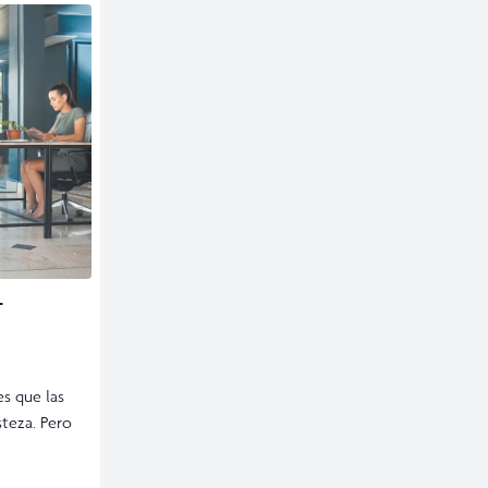
L
s que las
steza. Pero