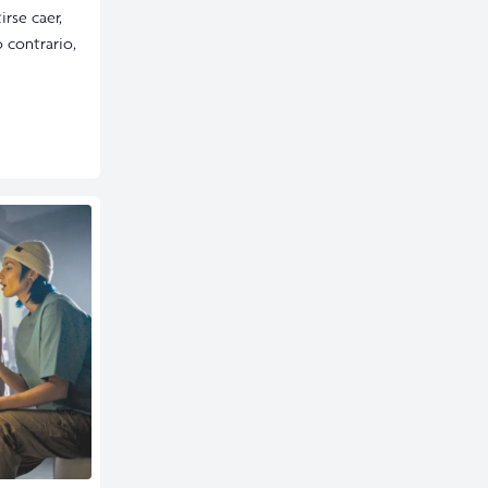
rse caer,
o contrario,