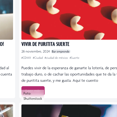
O!
VIVIR DE PURITITA SUERTE
26 noviembre, 2024
Bar emprende
#CDMX
#Ciudad
#ciudad de méxico
#Suerte
dad al
Puedes vivir de la esperanza de ganarte la lotería, de pers
s cuenta
trabajo duro, o de cachar las oportunidades que te da la 
de puritita suerte, y me gusta. Aquí te cuento
Leer más
Foto:
Shutterstock