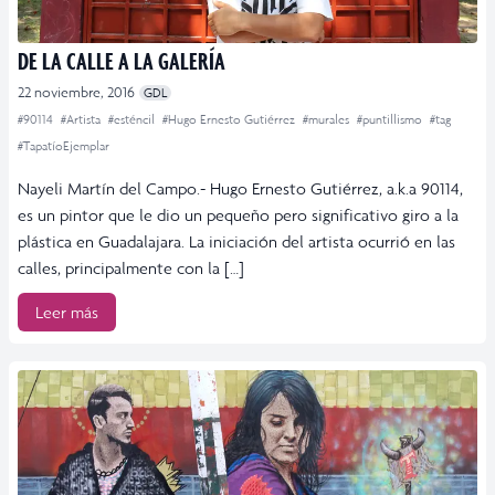
DE LA CALLE A LA GALERÍA
22 noviembre, 2016
GDL
#90114
#Artista
#esténcil
#Hugo Ernesto Gutiérrez
#murales
#puntillismo
#tag
#TapatíoEjemplar
Nayeli Martín del Campo.- Hugo Ernesto Gutiérrez, a.k.a 90114,
es un pintor que le dio un pequeño pero significativo giro a la
plástica en Guadalajara. La iniciación del artista ocurrió en las
calles, principalmente con la […]
Leer más