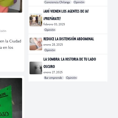
Conciencia Chilanga
Opinión
#bienestar
#Opinión
#Principal
¡AHÍ VIENEN LOS AGENTES DE IA!
¡PREPÁRATE!
febrero 03, 2025
Opinión
isión
#Bar Emprende
#Opinión
#Principal
REDUCE LA DISTENSIÓN ABDOMINAL
 en la Ciudad
enero 28, 2025
a en los
Opinión
#bienestar
#Opinión
#Principal
#Salud
LA SOMBRA: LA HISTORIA DE TU LADO
OSCURO
enero 27, 2025
Bar emprende
Opinión
#Bar Emprende
#CDMX
#marketing