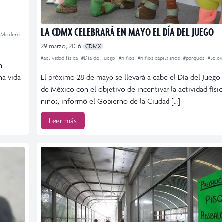
LA CDMX CELEBRARÁ EN MAYO EL DÍA DEL JUEGO
 Modern
29 marzo, 2016
CDMX
#actividad física
#Día del Juego
#niños
#niños capitalinos
#parques
#telev
n
na vida
El próximo 28 de mayo se llevará a cabo el Día del Juego
de México con el objetivo de incentivar la actividad físic
niños, informó el Gobierno de la Ciudad […]
Leer más