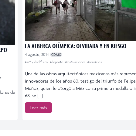
LA ALBERCA OLÍMPICA: OLVIDADA Y EN RIESGO
RPO
4 agosto, 2014
CDMX
#actividad física
#deporte
#instalaciones
#servicios
Una de las obras arquitectónicas mexicanas más represen
n
innovadoras de los años 60, testigo del triunfo de Felipe 
Muñoz, quien le otorgó a México su primera medalla olí
dores de
68, se […]
Leer más