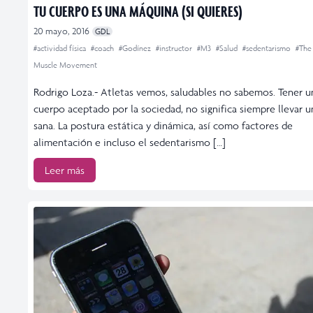
TU CUERPO ES UNA MÁQUINA (SI QUIERES)
20 mayo, 2016
GDL
#actividad física
#coach
#Godínez
#instructor
#M3
#Salud
#sedentarismo
#The
Muscle Movement
Rodrigo Loza.- Atletas vemos, saludables no sabemos. Tener u
cuerpo aceptado por la sociedad, no significa siempre llevar u
sana. La postura estática y dinámica, así como factores de
alimentación e incluso el sedentarismo […]
Leer más