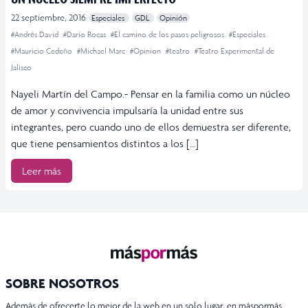
22 septiembre, 2016
Especiales
GDL
Opinión
#Andrés David
#Darío Rocas
#El camino de los pasos peligrosos
#Especiales
#Mauricio Cedeño
#Michael Marc
#Opinion
#teatro
#Teatro Experimental de
Jalisco
Nayeli Martín del Campo.- Pensar en la familia como un núcleo
de amor y convivencia impulsaría la unidad entre sus
integrantes, pero cuando uno de ellos demuestra ser diferente,
que tiene pensamientos distintos a los […]
Leer más
SOBRE NOSOTROS
Además de ofrecerte lo mejor de la web en un solo lugar, en máspormás