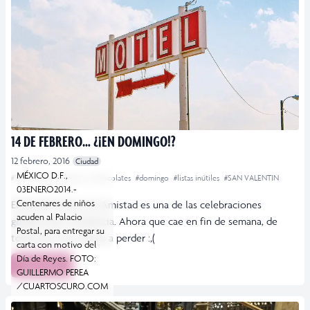
14 DE FEBRERO… ¿¡EN DOMINGO!?
12 febrero, 2016
Ciudad
MÉXICO D.F.,
#14 de febrero
#cartas
#chocolates
#domingo
#listas inútiles
#SAN VALENTIN
03ENERO2014.-
Centenares de niños
El Día del Amor y la Amistad es una de las celebraciones
acuden al Palacio
godínez por excelencia. Ahora que cae en fin de semana, de
Postal, para entregar su
todo esto nos vamos a perder :,(
carta con motivo del
Día de Reyes. FOTO:
Leer más
GUILLERMO PEREA
/CUARTOSCURO.COM