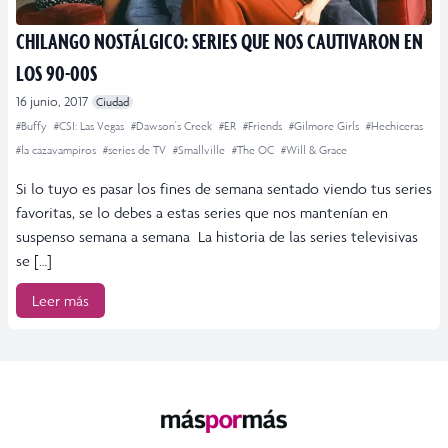
CHILANGO NOSTÁLGICO: SERIES QUE NOS CAUTIVARON EN
LOS 90-00S
16 junio, 2017
Ciudad
#Buffy
#CSI: Las Vegas
#Dawson's Creek
#ER
#Friends
#Gilmore Girls
#Hechiceras
#la cazavampiros
#series de TV
#Smallville
#The OC
#Will & Grace
Si lo tuyo es pasar los fines de semana sentado viendo tus series
favoritas, se lo debes a estas series que nos mantenían en
suspenso semana a semana La historia de las series televisivas
se […]
Leer más