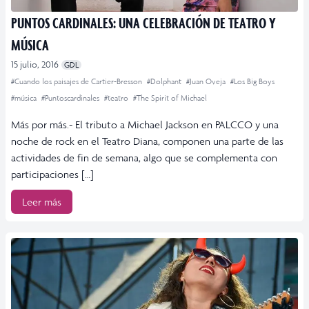
PUNTOS CARDINALES: UNA CELEBRACIÓN DE TEATRO Y
MÚSICA
15 julio, 2016
GDL
#Cuando los paisajes de Cartier-Bresson
#Dolphant
#Juan Oveja
#Los Big Boys
#música
#Puntoscardinales
#teatro
#The Spirit of Michael
Más por más.- El tributo a Michael Jackson en PALCCO y una
noche de rock en el Teatro Diana, componen una parte de las
actividades de fin de semana, algo que se complementa con
participaciones […]
Leer más