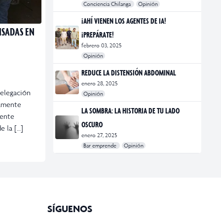
Conciencia Chilanga
Opinión
#bienestar
#Opinión
#Principal
¡AHÍ VIENEN LOS AGENTES DE IA!
ISADAS EN
¡PREPÁRATE!
febrero 03, 2025
Opinión
#Bar Emprende
#Opinión
#Principal
REDUCE LA DISTENSIÓN ABDOMINAL
enero 28, 2025
delegación
Opinión
damente
#bienestar
#Opinión
#Principal
#Salud
LA SOMBRA: LA HISTORIA DE TU LADO
mente
OSCURO
e la […]
enero 27, 2025
Bar emprende
Opinión
#Bar Emprende
#CDMX
#marketing
SÍGUENOS