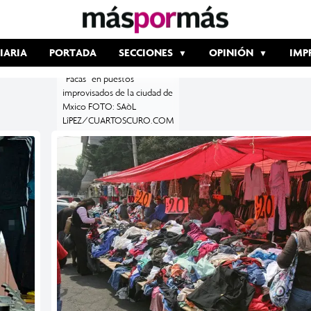
MXICO, D.F., 28ENERO2011.-
Personas compran ropa
IARIA
PORTADA
SECCIONES
OPINIÓN
IMP
usada de las denominadas
“Pacas” en puestos
improvisados de la ciudad de
Mxico FOTO: SAòL
LîPEZ/CUARTOSCURO.COM