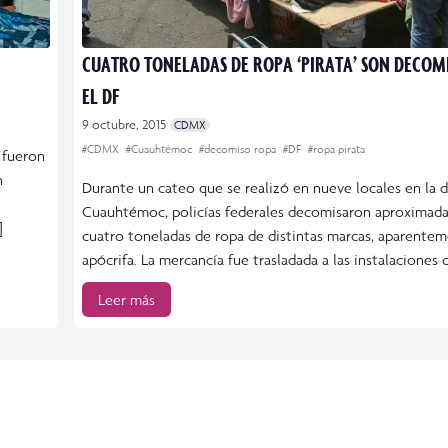
CUATRO TONELADAS DE ROPA ‘PIRATA’ SON DECOM
EL DF
9 octubre, 2015
CDMX
#CDMX
#Cuauhtémoc
#decomiso ropa
#DF
#ropa pirata
 fueron
n
Durante un cateo que se realizó en nueve locales en la 
Cuauhtémoc, policías federales decomisaron aproxima
]
cuatro toneladas de ropa de distintas marcas, aparente
apócrifa. La mercancía fue trasladada a las instalaciones d
Leer más