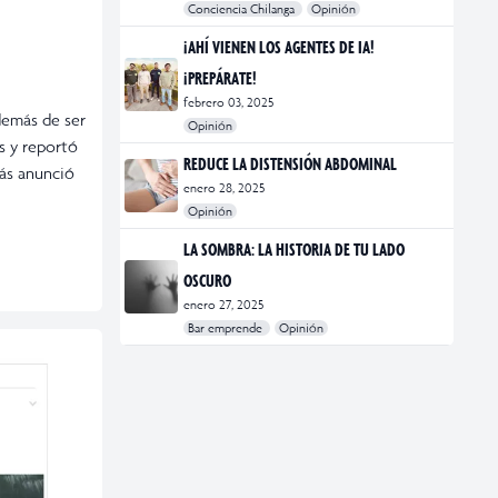
Conciencia Chilanga
Opinión
#bienestar
#Opinión
#Principal
¡AHÍ VIENEN LOS AGENTES DE IA!
¡PREPÁRATE!
febrero 03, 2025
demás de ser
Opinión
s y reportó
#Bar Emprende
#Opinión
#Principal
REDUCE LA DISTENSIÓN ABDOMINAL
más anunció
enero 28, 2025
Opinión
#bienestar
#Opinión
#Principal
#Salud
LA SOMBRA: LA HISTORIA DE TU LADO
OSCURO
enero 27, 2025
Bar emprende
Opinión
#Bar Emprende
#CDMX
#marketing