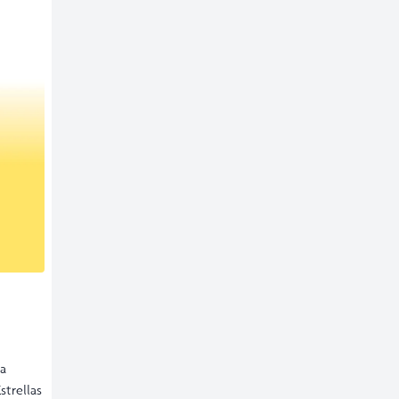
la
strellas