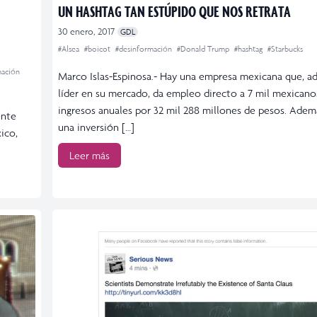
UN HASHTAG TAN ESTÚPIDO QUE NOS RETRATA
30 enero, 2017
GDL
#Alsea
#boicot
#desinformación
#Donald Trump
#hashtag
#Starbucks
mación
Marco Islas-Espinosa.- Hay una empresa mexicana que, a
líder en su mercado, da empleo directo a 7 mil mexicano
ingresos anuales por 32 mil 288 millones de pesos. Ade
ente
una inversión […]
ico,
Leer más