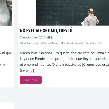
NO ES EL ALGORITMO, ERES TÚ
21 noviembre, 2016
GDL
#desinformación
#Donald Trump
#Facebook
#google
#noticias falsas
s el que
Marco Islas-Espinosa.- Yo quería dedicar esta columna a 
la gira de Fondeadora, por ejemplo, que llegó a la ciuda
rias
el emprendimiento. O una iniciativa de jóvenes que est
llevar […]
Leer más