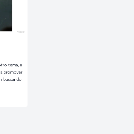
otro tema, a
d a promover
án buscando