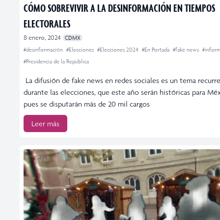
CÓMO SOBREVIVIR A LA DESINFORMACIÓN EN TIEMPOS
ELECTORALES
8 enero, 2024
CDMX
#desinformación
#Elecciones
#Elecciones 2024
#En Portada
#fake news
#infor
#Presidencia de la República
La difusión de fake news en redes sociales es un tema recurr
durante las elecciones, que este año serán históricas para Méx
pues se disputarán más de 20 mil cargos
Leer más