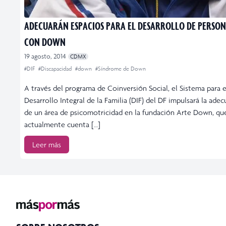
ADECUARÁN ESPACIOS PARA EL DESARROLLO DE PERSON
CON DOWN
19 agosto, 2014
CDMX
#DIF
#Discapacidad
#down
#Síndrome de Down
A través del programa de Coinversión Social, el Sistema para e
Desarrollo Integral de la Familia (DIF) del DF impulsará la ade
de un área de psicomotricidad en la fundación Arte Down, qu
actualmente cuenta […]
Leer más