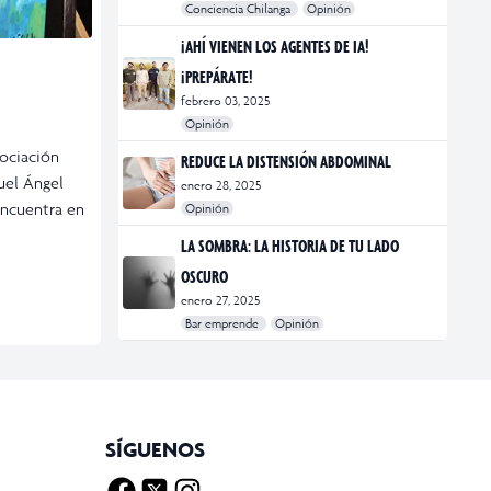
Conciencia Chilanga
Opinión
#bienestar
#Opinión
#Principal
¡AHÍ VIENEN LOS AGENTES DE IA!
¡PREPÁRATE!
febrero 03, 2025
Opinión
#Bar Emprende
#Opinión
#Principal
ociación
REDUCE LA DISTENSIÓN ABDOMINAL
uel Ángel
enero 28, 2025
encuentra en
Opinión
#bienestar
#Opinión
#Principal
#Salud
LA SOMBRA: LA HISTORIA DE TU LADO
OSCURO
enero 27, 2025
Bar emprende
Opinión
#Bar Emprende
#CDMX
#marketing
SÍGUENOS