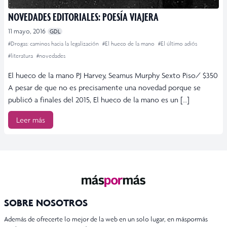
NOVEDADES EDITORIALES: POESÍA VIAJERA
11 mayo, 2016
GDL
#Drogas: caminos hacia la legalización
#El hueco de la mano
#El último adiós
#literatura
#novedades
El hueco de la mano PJ Harvey, Seamus Murphy Sexto Piso/ $350
A pesar de que no es precisamente una novedad porque se
publicó a finales del 2015, El hueco de la mano es un […]
Leer más
SOBRE NOSOTROS
Además de ofrecerte lo mejor de la web en un solo lugar, en máspormás