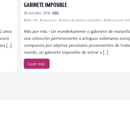
GABINETE IMPOSIBLE
26 octubre, 2016
GDL
#Eden Mir
#exposición
#Galería de objetos imposibles
#Galería Javier Aré
12 años
Más por más.- Un wunderkammer o gabinete de maravillas
ovocó
una colección perteneciente a antiguos soberanos euro
ra […]
compuesta por objetos peculiares provenientes de todas
mundo, un gabinete imposible de entrar a […]
Leer más