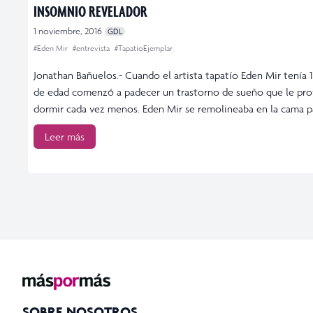
INSOMNIO REVELADOR
1 noviembre, 2016
GDL
#Eden Mir
#entrevista
#TapatíoEjemplar
Jonathan Bañuelos.- Cuando el artista tapatío Eden Mir tenía 
de edad comenzó a padecer un trastorno de sueño que le pr
dormir cada vez menos. Eden Mir se remolineaba en la cama pa
Leer más
SOBRE NOSOTROS