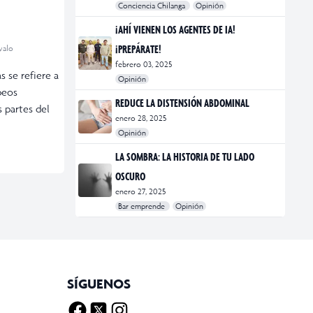
Conciencia Chilanga
Opinión
#bienestar
#Opinión
#Principal
¡AHÍ VIENEN LOS AGENTES DE IA!
¡PREPÁRATE!
valo
febrero 03, 2025
 se refiere a
Opinión
peos
#Bar Emprende
#Opinión
#Principal
REDUCE LA DISTENSIÓN ABDOMINAL
 partes del
enero 28, 2025
Opinión
#bienestar
#Opinión
#Principal
#Salud
LA SOMBRA: LA HISTORIA DE TU LADO
OSCURO
enero 27, 2025
Bar emprende
Opinión
#Bar Emprende
#CDMX
#marketing
SÍGUENOS