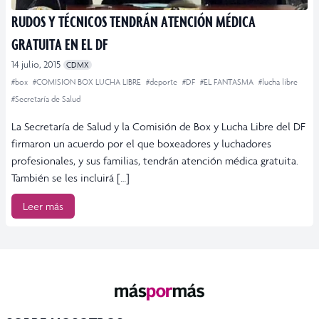
RUDOS Y TÉCNICOS TENDRÁN ATENCIÓN MÉDICA
GRATUITA EN EL DF
14 julio, 2015
CDMX
#box
#COMISION BOX LUCHA LIBRE
#deporte
#DF
#EL FANTASMA
#lucha libre
#Secretaría de Salud
La Secretaría de Salud y la Comisión de Box y Lucha Libre del DF
firmaron un acuerdo por el que boxeadores y luchadores
profesionales, y sus familias, tendrán atención médica gratuita.
También se les incluirá […]
Leer más