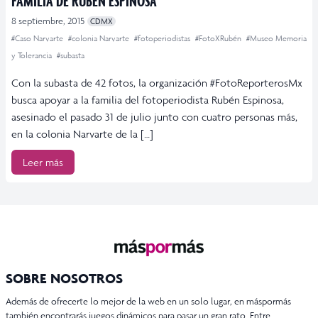
FAMILIA DE RUBÉN ESPINOSA
8 septiembre, 2015
CDMX
#Caso Narvarte
#colonia Narvarte
#fotoperiodistas
#FotoXRubén
#Museo Memoria
y Tolerancia
#subasta
Con la subasta de 42 fotos, la organización #FotoReporterosMx
busca apoyar a la familia del fotoperiodista Rubén Espinosa,
asesinado el pasado 31 de julio junto con cuatro personas más,
en la colonia Narvarte de la […]
Leer más
SOBRE NOSOTROS
Además de ofrecerte lo mejor de la web en un solo lugar, en máspormás
también encontrarás juegos dinámicos para pasar un gran rato. Entre