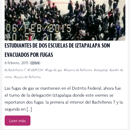
ESTUDIANTES DE DOS ESCUELAS DE IZTAPALAPA SON
EVACUADOS POR FUGAS
6 febrero, 2015
CDMX
#a Bachilleres 7
#CAEPCCM
#fuga de gas
#Guerra de Reforma
#iztapalap
#jardín de
niños
#Leyes de Reforma
Las fugas de gas se mantienen en el Distrito Federal, ahora fue
el turno de la delegación Iztapalapa donde este viernes se
reportaron dos fugas: la primera al interior del Bachilleres 7 y la
segunda en […]
Leer más