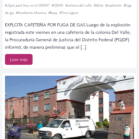
#¿Qué pasó hoy en la CDMX?
#CDMX
#colonia del valle
#dólar
#explosión
#fuga
de gas
#Humberto Moreira
#Ropa
#Tren Ligero
EXPLOTA CAFETERÍA POR FUGA DE GAS Luego de la explosión
registrada este viernes en una cafetería de la colonia Del Valle,
la Procuraduría General de Justicia del Distrito Federal (PGJDF)
informó, de manera preliminar, que el […]
Leer más