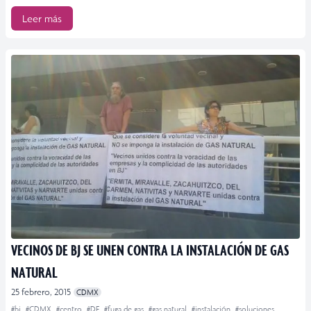
Leer más
VECINOS DE BJ SE UNEN CONTRA LA INSTALACIÓN DE GAS
NATURAL
25 febrero, 2015
CDMX
#bj
#CDMX
#centro
#DF
#fuga de gas
#gas natural
#instalación
#soluciones