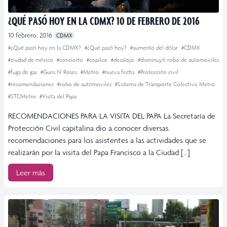
¿QUÉ PASÓ HOY EN LA CDMX? 10 DE FEBRERO DE 2016
10 febrero, 2016
CDMX
#¿Qué pasó hoy en la CDMX?
#¿Qué pasó hoy?
#aumento del dólar
#CDMX
#ciudad de méxico
#concierto
#copilco
#desalojo
#disminuyó robo de automoviles
#fuga de gas
#Guns N' Roses
#Metro
#nueva fecha
#Protección civil
#recomendaciones
#robo de autómoviles
#Sistema de Transporte Colectivo Metro
#STCMetro
#Visita del Papa
RECOMENDACIONES PARA LA VISITA DEL PAPA La Secretaría de
Protección Civil capitalina dio a conocer diversas
recomendaciones para los asistentes a las actividades que se
realizarán por la visita del Papa Francisco a la Ciudad […]
Leer más