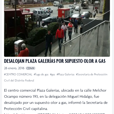
DESALOJAN PLAZA GALERÍAS POR SUPUESTO OLOR A GAS
26 enero, 2016
CDMX
#CENTRO COMERCIAL
#fuga de gas
#gas
#Plaza Galerías
#Secretaría de Protección
Civil del Distrito Federal
El centro comercial Plaza Galerías, ubicado en la calle Melchor
Ocampo número 193, en la delegación Miguel Hidalgo, fue
desalojado por un supuesto olor a gas, informó la Secretaría de
Protección Civil capitalina.