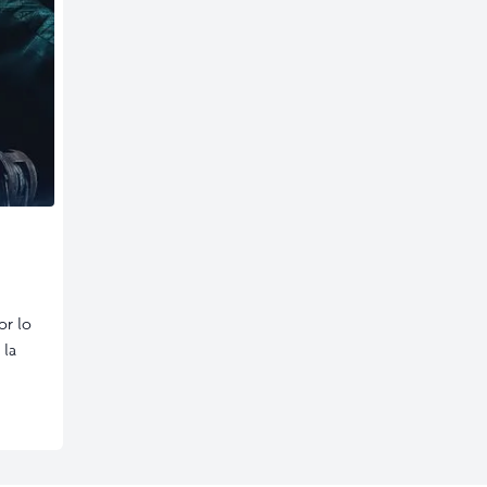
or lo
 la