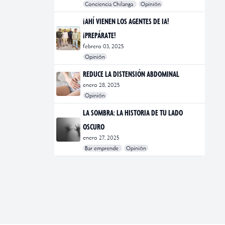
Conciencia Chilanga
Opinión
#bienestar
#Opinión
#Principal
¡AHÍ VIENEN LOS AGENTES DE IA!
¡PREPÁRATE!
febrero 03, 2025
Opinión
#Bar Emprende
#Opinión
#Principal
REDUCE LA DISTENSIÓN ABDOMINAL
enero 28, 2025
Opinión
#bienestar
#Opinión
#Principal
#Salud
LA SOMBRA: LA HISTORIA DE TU LADO
OSCURO
enero 27, 2025
Bar emprende
Opinión
#Bar Emprende
#CDMX
#marketing