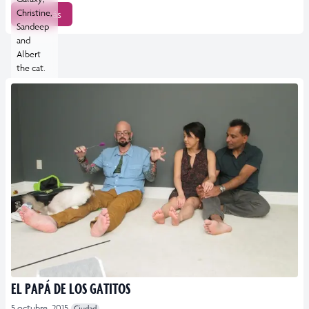
Christine,
Leer más
Sandeep
and
Albert
the cat.
EL PAPÁ DE LOS GATITOS
5 octubre, 2015
Ciudad