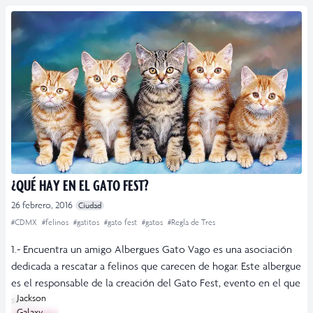
¿QUÉ HAY EN EL GATO FEST?
26 febrero, 2016
Ciudad
#CDMX
#felinos
#gatitos
#gato fest
#gatos
#Regla de Tres
1.- Encuentra un amigo Albergues Gato Vago es una asociación
dedicada a rescatar a felinos que carecen de hogar. Este albergue
es el responsable de la creación del Gato Fest, evento en el que
Jackson
se […]
Galaxy,